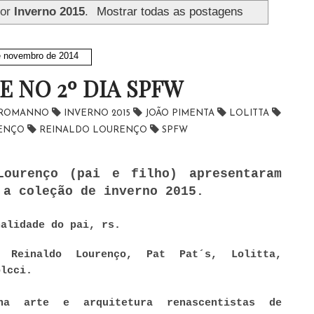
dor
Inverno 2015
.
Mostrar todas as postagens
e novembro de 2014
E NO 2º DIA SPFW
A ROMANNO
INVERNO 2015
JOÃO PIMENTA
LOLITTA
RENÇO
REINALDO LOURENÇO
SPFW
Lourenço (pai e filho) apresentaram
a coleção de inverno 2015.
nalidade do pai, rs.
, Reinaldo Lourenço, Pat Pat´s, Lolitta,
olcci.
a arte e arquitetura renascentistas de