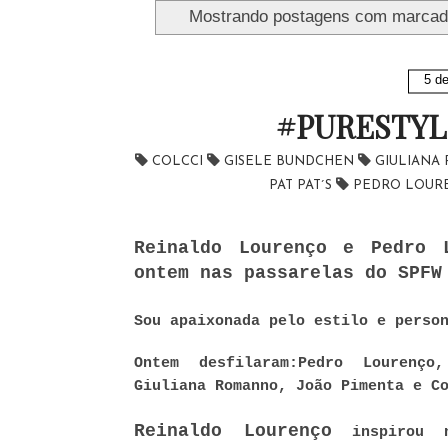
Mostrando postagens com marca
5 d
#PURESTYL
COLCCI
GISELE BUNDCHEN
GIULIAN
PAT PAT´S
PEDRO LOU
Reinaldo Lourenço e Pedro 
ontem nas passarelas do SPFW
Sou apaixonada pelo estilo e perso
Ontem desfilaram:
Pedro Lourenço
Giuliana Romanno, João Pimenta e C
Reinaldo Lourenço
inspirou n