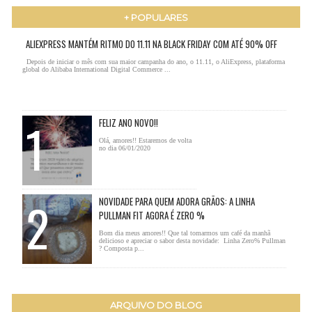
+ POPULARES
ALIEXPRESS MANTÉM RITMO DO 11.11 NA BLACK FRIDAY COM ATÉ 90% OFF
Depois de iniciar o mês com sua maior campanha do ano, o 11.11, o AliExpress, plataforma
global do Alibaba International Digital Commerce ...
FELIZ ANO NOVO!!
Olá, amores!! Estaremos de volta
no dia 06/01/2020
NOVIDADE PARA QUEM ADORA GRÃOS: A LINHA
PULLMAN FIT AGORA É ZERO %
Bom dia meus amores!! Que tal tomarmos um café da manhã
delicioso e apreciar o sabor desta novidade: Linha Zero% Pullman
? Composta p...
ARQUIVO DO BLOG