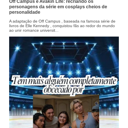
Off Campus e Avakin Life: recriando os
personagens da série em cosplays cheios de
personalidade
A adaptação de Off Campus , baseada na famosa série de
livros de Elle Kennedy , conquistou fãs ao redor do mundo
ao unir romance universit...