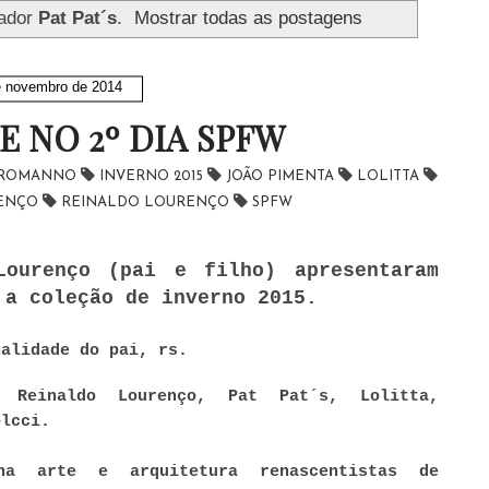
ador
Pat Pat´s
.
Mostrar todas as postagens
e novembro de 2014
E NO 2º DIA SPFW
A ROMANNO
INVERNO 2015
JOÃO PIMENTA
LOLITTA
RENÇO
REINALDO LOURENÇO
SPFW
Lourenço (pai e filho) apresentaram
a coleção de inverno 2015.
nalidade do pai, rs.
, Reinaldo Lourenço, Pat Pat´s, Lolitta,
olcci.
a arte e arquitetura renascentistas de