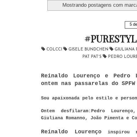
Mostrando postagens com marc
5 d
#PURESTYL
COLCCI
GISELE BUNDCHEN
GIULIAN
PAT PAT´S
PEDRO LOU
Reinaldo Lourenço e Pedro 
ontem nas passarelas do SPFW
Sou apaixonada pelo estilo e perso
Ontem desfilaram:
Pedro Lourenço
Giuliana Romanno, João Pimenta e C
Reinaldo Lourenço
inspirou n