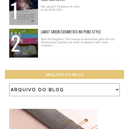
Olá, amores!! Estaremos de volta
no dia 06/01/2020
LABOT GREEN COSMETICS NO PURE STYLE
Bom dia bloguetes!! Vim mostrar as amostrinhas grátis da Lipx
Moisturizing Lipbutter que recebi da empresa Labot Green
Cosmetics . ...
ARQUIVO DO BLOG