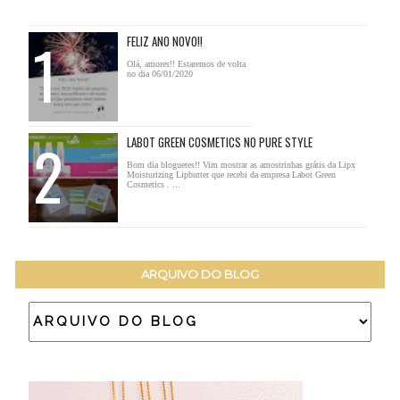
FELIZ ANO NOVO!!
Olá, amores!! Estaremos de volta
no dia 06/01/2020
LABOT GREEN COSMETICS NO PURE STYLE
Bom dia bloguetes!! Vim mostrar as amostrinhas grátis da Lipx
Moisturizing Lipbutter que recebi da empresa Labot Green
Cosmetics . ...
ARQUIVO DO BLOG