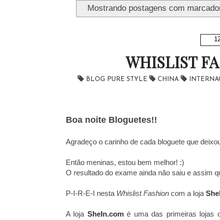
Mostrando postagens com marcado
12
WHISLIST F
BLOG PURE STYLE
CHINA
INTERNA
Boa noite Bloguetes!!
Agradeço o carinho de cada bloguete que deixou
Então meninas, estou bem melhor! :)
O resultado do exame ainda não saiu e assim que
P-I-R-E-I nesta
Whislist Fashion
com a loja
She
A loja
SheIn.com
é uma das primeiras lojas 