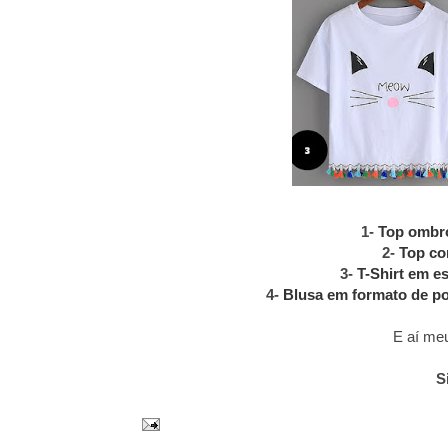
1-
Top ombr
2-
Top co
3-
T-Shirt em e
4-
Blusa em formato de p
E aí me
S