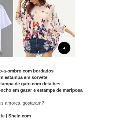
o-a-ombro com bordados
m estampa em sorvete
stampa de gato com detalhes
oncho em gazar e estampa de mariposa
us amores, gostaram?
ite |
SheIn.com