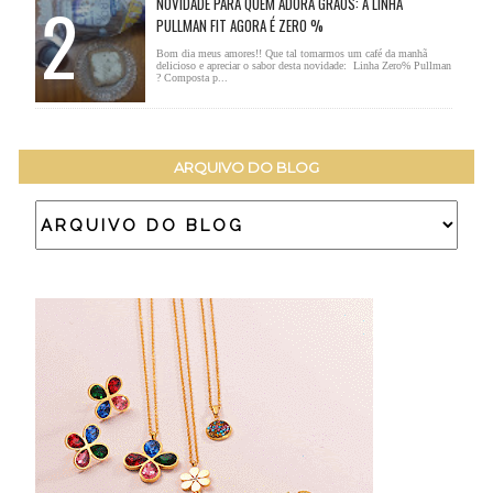
NOVIDADE PARA QUEM ADORA GRÃOS: A LINHA
PULLMAN FIT AGORA É ZERO %
Bom dia meus amores!! Que tal tomarmos um café da manhã
delicioso e apreciar o sabor desta novidade: Linha Zero% Pullman
? Composta p...
ARQUIVO DO BLOG