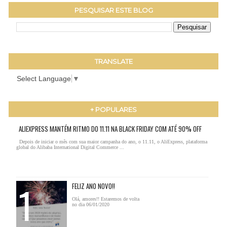
PESQUISAR ESTE BLOG
TRANSLATE
Select Language
▼
+ POPULARES
ALIEXPRESS MANTÉM RITMO DO 11.11 NA BLACK FRIDAY COM ATÉ 90% OFF
Depois de iniciar o mês com sua maior campanha do ano, o 11.11, o AliExpress, plataforma
global do Alibaba International Digital Commerce ...
FELIZ ANO NOVO!!
Olá, amores!! Estaremos de volta
no dia 06/01/2020