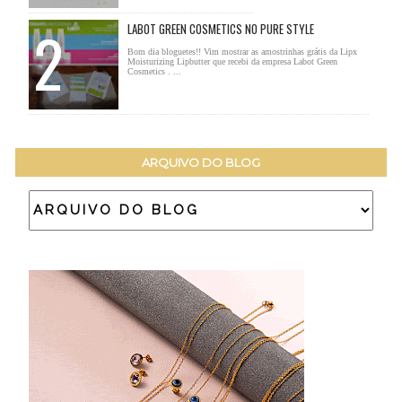
LABOT GREEN COSMETICS NO PURE STYLE
Bom dia bloguetes!! Vim mostrar as amostrinhas grátis da Lipx
Moisturizing Lipbutter que recebi da empresa Labot Green
Cosmetics . ...
ARQUIVO DO BLOG