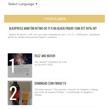
Select Language
▼
+ POPULARES
ALIEXPRESS MANTÉM RITMO DO 11.11 NA BLACK FRIDAY COM ATÉ 90% OFF
Depois de iniciar o mês com sua maior campanha do ano, o 11.11, o AliExpress, plataforma
global do Alibaba International Digital Commerce ...
FELIZ ANO NOVO!!
Olá, amores!! Estaremos de volta
no dia 06/01/2020
DOMINGÃO COM FIBRATTO
Olá meus amores!! Vim mostrar o biscoito de Gergelim e linhaça
que recebi da empresa Fibratto . A combinação do gergelim e
linhaça...