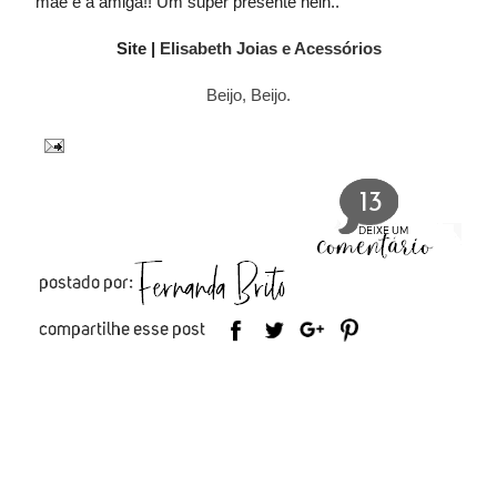
mãe e a amiga!! Um super presente hein..
Site |
Elisabeth Joias e Acessórios
Beijo, Beijo.
13