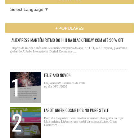
Select Language
▼
+ POPULARES
ALIEXPRESS MANTÉM RITMO DO 11.11 NA BLACK FRIDAY COM ATÉ 90% OFF
Depois de iniciar o mês com sua maior campanha do ano, o 11.11, o AliExpress, plataforma
global do Alibaba International Digital Commerce ...
FELIZ ANO NOVO!!
Olá, amores!! Estaremos de volta
no dia 06/01/2020
LABOT GREEN COSMETICS NO PURE STYLE
Bom dia bloguetes!! Vim mostrar as amostrinhas grátis da Lipx
Moisturizing Lipbutter que recebi da empresa Labot Green
Cosmetics . ...