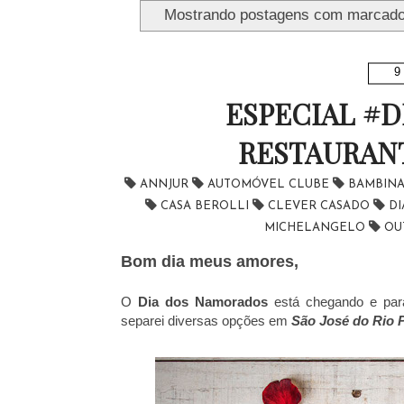
Mostrando postagens com marcad
9
ESPECIAL #
RESTAURANT
ANNJUR
AUTOMÓVEL CLUBE
BAMBIN
CASA BEROLLI
CLEVER CASADO
D
MICHELANGELO
OU
Bom dia meus amores,
O
Dia dos Namorados
está chegando e para
separei diversas opções em
São José do Rio P