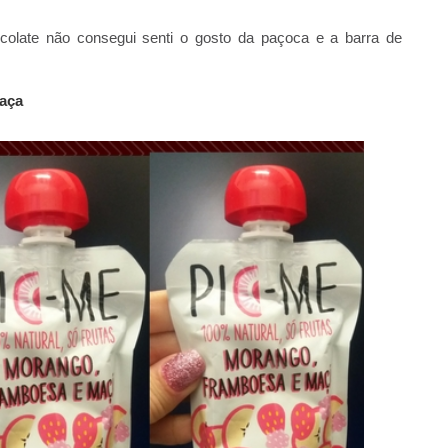
colate não consegui senti o gosto da paçoca e a barra de
Maça