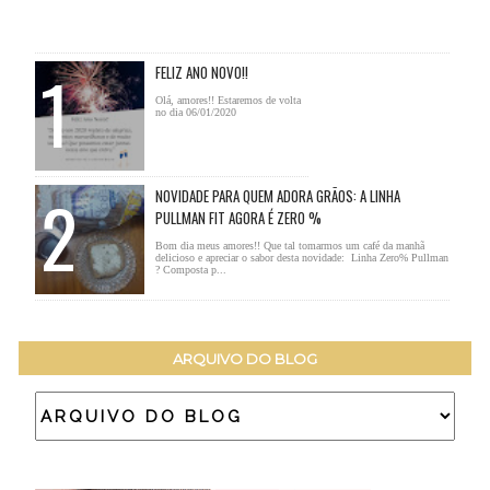
FELIZ ANO NOVO!!
Olá, amores!! Estaremos de volta
no dia 06/01/2020
NOVIDADE PARA QUEM ADORA GRÃOS: A LINHA
PULLMAN FIT AGORA É ZERO %
Bom dia meus amores!! Que tal tomarmos um café da manhã
delicioso e apreciar o sabor desta novidade: Linha Zero% Pullman
? Composta p...
ARQUIVO DO BLOG