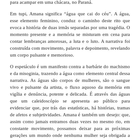
para acampar em uma chácara, no Paraná.
Em tupi, Amana significa “água que cai do céu”. A água,
esse elemento feminino, conduz o caminho deste rito que
evoca a história de duas irmãs separadas por uma tragédia. O
momento presente e a memória se misturam em cena para
contar lembranças amorosas, a luta e o luto. A narrativa foi
construída com movimento, palavra e depoimento, revelando
um corpo pulsante e memorioso.
O espetáculo é um manifesto contra a barbárie do machismo
e da misoginia, trazendo a água como elemento central dessa
narrativa. As águas são corpos de mulheres, são o sangue
vivo e pulsante da artista, o fluxo aquoso da memória em
vigília e denúncia, potente e delicada. É através das águas
que um caleidoscópio se apresenta ao público para
evidenciar que, por trás das estatísticas, há histórias, tramas
de afetos e subjetividades. Amana é também um desejo: que,
assim como jamais entramos duas vezes no mesmo rio, em
constante movimento, possamos deixar para as próximas
gerações um mundo onde nenhuma mulher seja obrigada a