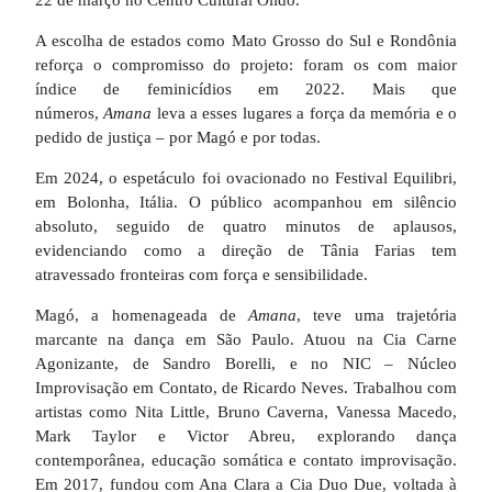
22 de março no Centro Cultural Olido.
A escolha de estados como Mato Grosso do Sul e Rondônia
reforça o compromisso do projeto: foram os com maior
índice de feminicídios em 2022. Mais que
números,
Amana
leva a esses lugares a força da memória e o
pedido de justiça – por Magó e por todas.
Em 2024, o espetáculo foi ovacionado no Festival Equilibri,
em Bolonha, Itália. O público acompanhou em silêncio
absoluto, seguido de quatro minutos de aplausos,
evidenciando como a direção de Tânia Farias tem
atravessado fronteiras com força e sensibilidade.
Magó, a homenageada de
Amana
, teve uma trajetória
marcante na dança em São Paulo. Atuou na Cia Carne
Agonizante, de Sandro Borelli, e no NIC – Núcleo
Improvisação em Contato, de Ricardo Neves. Trabalhou com
artistas como Nita Little, Bruno Caverna, Vanessa Macedo,
Mark Taylor e Victor Abreu, explorando dança
contemporânea, educação somática e contato improvisação.
Em 2017, fundou com Ana Clara a Cia Duo Due, voltada à