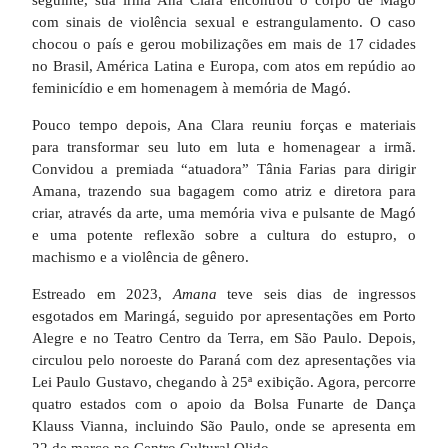
seguinte, sua irmã Ana Clara encontrou o corpo de Magó
com sinais de violência sexual e estrangulamento. O caso
chocou o país e gerou mobilizações em mais de 17 cidades
no Brasil, América Latina e Europa, com atos em repúdio ao
feminicídio e em homenagem à memória de Magó.
Pouco tempo depois, Ana Clara reuniu forças e materiais
para transformar seu luto em luta e homenagear a irmã.
Convidou a premiada “atuadora” Tânia Farias para dirigir
Amana, trazendo sua bagagem como atriz e diretora para
criar, através da arte, uma memória viva e pulsante de Magó
e uma potente reflexão sobre a cultura do estupro, o
machismo e a violência de gênero.
Estreado em 2023,
Amana
teve seis dias de ingressos
esgotados em Maringá, seguido por apresentações em Porto
Alegre e no Teatro Centro da Terra, em São Paulo. Depois,
circulou pelo noroeste do Paraná com dez apresentações via
Lei Paulo Gustavo, chegando à 25ª exibição. Agora, percorre
quatro estados com o apoio da Bolsa Funarte de Dança
Klauss Vianna, incluindo São Paulo, onde se apresenta em