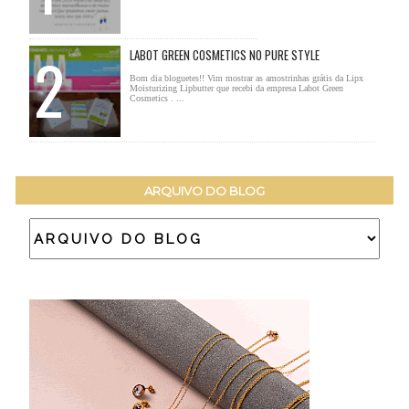
LABOT GREEN COSMETICS NO PURE STYLE
Bom dia bloguetes!! Vim mostrar as amostrinhas grátis da Lipx
Moisturizing Lipbutter que recebi da empresa Labot Green
Cosmetics . ...
ARQUIVO DO BLOG