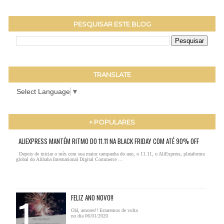
PESQUISAR ESTE BLOG
TRANSLATE
Select Language
▼
+ POPULARES
ALIEXPRESS MANTÉM RITMO DO 11.11 NA BLACK FRIDAY COM ATÉ 90% OFF
Depois de iniciar o mês com sua maior campanha do ano, o 11.11, o AliExpress, plataforma
global do Alibaba International Digital Commerce ...
FELIZ ANO NOVO!!
Olá, amores!! Estaremos de volta
no dia 06/01/2020