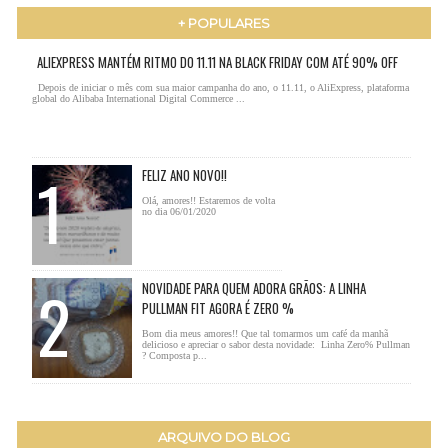
+ POPULARES
ALIEXPRESS MANTÉM RITMO DO 11.11 NA BLACK FRIDAY COM ATÉ 90% OFF
Depois de iniciar o mês com sua maior campanha do ano, o 11.11, o AliExpress, plataforma
global do Alibaba International Digital Commerce ...
FELIZ ANO NOVO!!
Olá, amores!! Estaremos de volta
no dia 06/01/2020
NOVIDADE PARA QUEM ADORA GRÃOS: A LINHA
PULLMAN FIT AGORA É ZERO %
Bom dia meus amores!! Que tal tomarmos um café da manhã
delicioso e apreciar o sabor desta novidade: Linha Zero% Pullman
? Composta p...
ARQUIVO DO BLOG