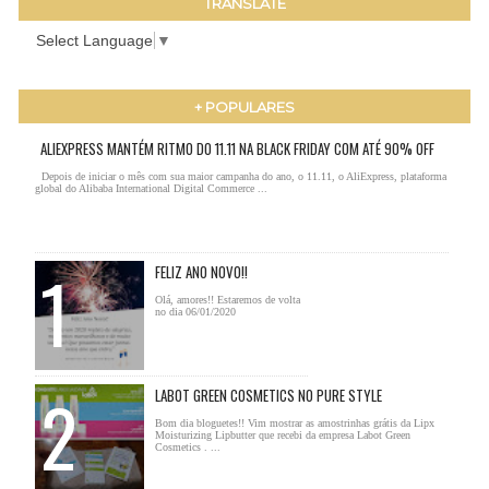
TRANSLATE
Select Language
▼
+ POPULARES
ALIEXPRESS MANTÉM RITMO DO 11.11 NA BLACK FRIDAY COM ATÉ 90% OFF
Depois de iniciar o mês com sua maior campanha do ano, o 11.11, o AliExpress, plataforma
global do Alibaba International Digital Commerce ...
FELIZ ANO NOVO!!
Olá, amores!! Estaremos de volta
no dia 06/01/2020
LABOT GREEN COSMETICS NO PURE STYLE
Bom dia bloguetes!! Vim mostrar as amostrinhas grátis da Lipx
Moisturizing Lipbutter que recebi da empresa Labot Green
Cosmetics . ...