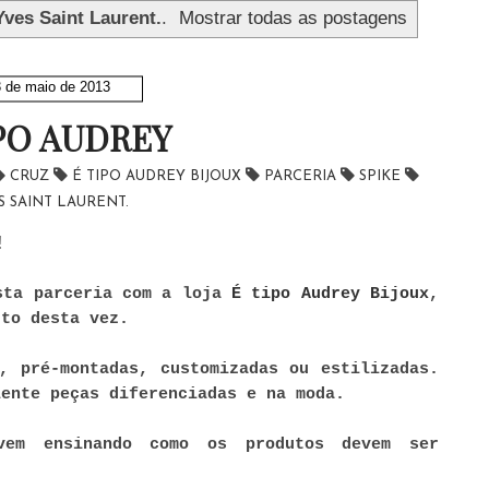
Yves Saint Laurent.
.
Mostrar todas as postagens
 de maio de 2013
IPO AUDREY
CRUZ
É TIPO AUDREY BIJOUX
PARCERIA
SPIKE
S SAINT LAURENT.
!
sta parceria com a loja
É tipo Audrey Bijoux
,
rto desta vez.
, pré-montadas, customizadas ou estilizadas.
iente peças diferenciadas e na moda.
vem ensinando como os produtos devem ser