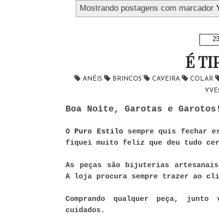
Mostrando postagens com marcador
23
É T
ANÉIS
BRINCOS
CAVEIRA
COLAR
YVE
Boa Noite, Garotas e Garotos
O
Puro Estilo
sempre quis fechar e
fiquei muito feliz que deu tudo ce
As peças são bijuterias artesanais
A loja procura sempre trazer ao cl
Comprando qualquer peça, junto 
cuidados.