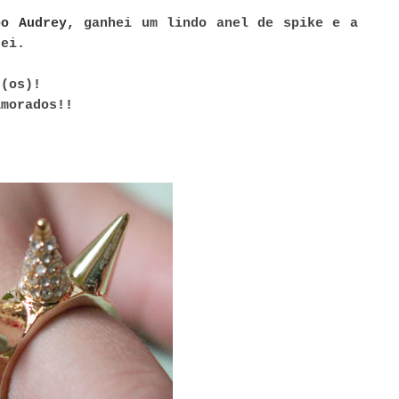
po Audrey,
ganhei um lindo anel de spike e a
prei.
 (os)!
amorados!!