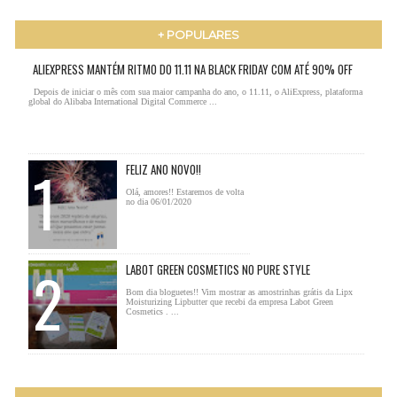
+ POPULARES
ALIEXPRESS MANTÉM RITMO DO 11.11 NA BLACK FRIDAY COM ATÉ 90% OFF
Depois de iniciar o mês com sua maior campanha do ano, o 11.11, o AliExpress, plataforma
global do Alibaba International Digital Commerce ...
FELIZ ANO NOVO!!
Olá, amores!! Estaremos de volta
no dia 06/01/2020
LABOT GREEN COSMETICS NO PURE STYLE
Bom dia bloguetes!! Vim mostrar as amostrinhas grátis da Lipx
Moisturizing Lipbutter que recebi da empresa Labot Green
Cosmetics . ...