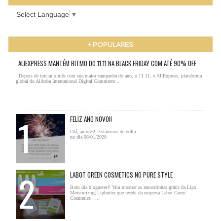
Select Language
▼
+ POPULARES
ALIEXPRESS MANTÉM RITMO DO 11.11 NA BLACK FRIDAY COM ATÉ 90% OFF
Depois de iniciar o mês com sua maior campanha do ano, o 11.11, o AliExpress, plataforma
global do Alibaba International Digital Commerce ...
FELIZ ANO NOVO!!
Olá, amores!! Estaremos de volta
no dia 06/01/2020
LABOT GREEN COSMETICS NO PURE STYLE
Bom dia bloguetes!! Vim mostrar as amostrinhas grátis da Lipx
Moisturizing Lipbutter que recebi da empresa Labot Green
Cosmetics . ...