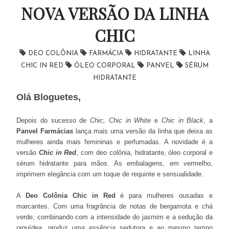
NOVA VERSÃO DA LINHA
CHIC
DEO COLÔNIA
FARMÁCIA
HIDRATANTE
LINHA
CHIC IN RED
ÓLEO CORPORAL
PANVEL
SÉRUM
HIDRATANTE
Olá Bloguetes,
Depois do sucesso de
Chic, Chic in White
e
Chic in Black
, a
Panvel Farmácias
lança mais uma versão da linha que deixa as
mulheres ainda mais femininas e perfumadas. A novidade é a
versão
Chic in Red
, com deo colônia, hidratante, óleo corporal e
sérum hidratante para mãos. As embalagens, em vermelho,
imprimem elegância com um toque de requinte e sensualidade.
A
Deo Colônia Chic in Red
é para mulheres ousadas e
marcantes. Com uma fragrância de notas de bergamota e chá
verde, combinando com a intensidade do jasmim e a sedução da
orquídea, produz uma essência sedutora e ao mesmo tempo