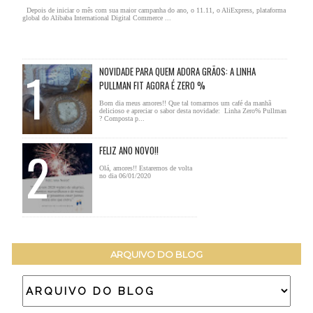
Depois de iniciar o mês com sua maior campanha do ano, o 11.11, o AliExpress, plataforma
global do Alibaba International Digital Commerce ...
NOVIDADE PARA QUEM ADORA GRÃOS: A LINHA
PULLMAN FIT AGORA É ZERO %
Bom dia meus amores!! Que tal tomarmos um café da manhã
delicioso e apreciar o sabor desta novidade: Linha Zero% Pullman
? Composta p...
FELIZ ANO NOVO!!
Olá, amores!! Estaremos de volta
no dia 06/01/2020
ARQUIVO DO BLOG