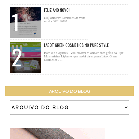
FELIZ ANO NOVO!!
Olá, amores!! Estaremos de volta
no dia 06/01/2020
LABOT GREEN COSMETICS NO PURE STYLE
Bom dia bloguetes!! Vim mostrar as amostrinhas grátis da Lipx
Moisturizing Lipbutter que recebi da empresa Labot Green
Cosmetics . ...
ARQUIVO DO BLOG