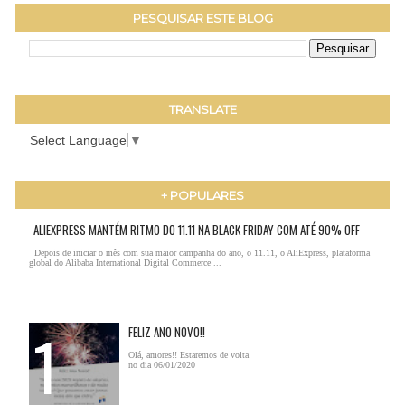
PESQUISAR ESTE BLOG
TRANSLATE
Select Language
▼
+ POPULARES
ALIEXPRESS MANTÉM RITMO DO 11.11 NA BLACK FRIDAY COM ATÉ 90% OFF
Depois de iniciar o mês com sua maior campanha do ano, o 11.11, o AliExpress, plataforma
global do Alibaba International Digital Commerce ...
FELIZ ANO NOVO!!
Olá, amores!! Estaremos de volta
no dia 06/01/2020