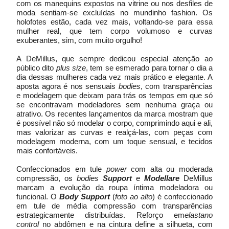
com os manequins expostos na vitrine ou nos desfiles de
moda sentiam-se excluídas no mundinho fashion. Os
holofotes estão, cada vez mais, voltando-se para essa
mulher real, que tem corpo volumoso e curvas
exuberantes, sim, com muito orgulho!
A DeMillus, que sempre dedicou especial atenção ao
público dito
plus size
, tem se esmerado para tornar o dia a
dia dessas mulheres cada vez
mais prático e elegante. A
aposta agora é nos sensuais
bodies
, com transparências
e modelagem que deixam para trás os tempos em que só
se encontravam modeladores sem nenhuma graça ou
atrativo. Os recentes lançamentos da marca mostram que
é possível não só modelar o corpo, comprimindo aqui e ali,
mas valorizar as curvas e realçá-las, com peças com
modelagem moderna, com um toque sensual, e tecidos
mais confortáveis.
Confeccionados em tule
power
com alta ou moderada
compressão, os
bodies
Support
e
Modellare
DeMillus
marcam a evolução da roupa íntima modeladora ou
funcional. O
Body Support
(
foto ao alto
) é confeccionado
em tule de média compressão com transparências
estrategicamente distribuídas. Reforço em
elastano
control
no abdômen e na cintura define a silhueta, com