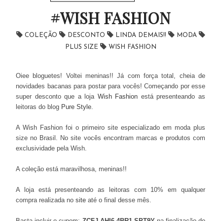
#WISH FASHION
COLEÇÃO
DESCONTO
LINDA DEMAIS!!
MODA
PLUS SIZE
WISH FASHION
Oiee bloguetes! Voltei meninas!! Já com força total, cheia de
novidades bacanas para postar para vocês! Começando por esse
super desconto que a loja
Wish Fashion
está presenteando as
leitoras do blog
Pure Style
.
A Wish Fashion foi o primeiro site especializado em moda plus
size no Brasil. No site vocês encontram marcas e produtos com
exclusividade pela Wish.
A coleção está maravilhosa, meninas!!
A loja está presenteando as leitoras com 10% em qualquer
compra realizada no
site
até o final desse mês.
Basta incluir o cupom:
ZCFJ-AHI6-4BR1-SPT9Y
na finalização do