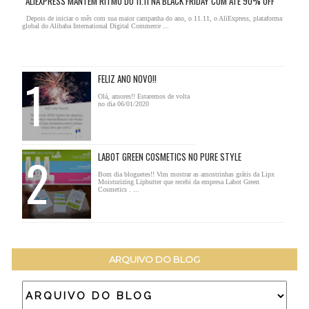
ALIEXPRESS MANTÉM RITMO DO 11.11 NA BLACK FRIDAY COM ATÉ 90% OFF
Depois de iniciar o mês com sua maior campanha do ano, o 11.11, o AliExpress, plataforma
global do Alibaba International Digital Commerce ...
FELIZ ANO NOVO!!
Olá, amores!! Estaremos de volta
no dia 06/01/2020
LABOT GREEN COSMETICS NO PURE STYLE
Bom dia bloguetes!! Vim mostrar as amostrinhas grátis da Lipx
Moisturizing Lipbutter que recebi da empresa Labot Green
Cosmetics . ...
ARQUIVO DO BLOG