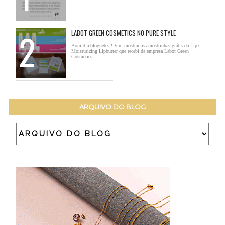
LABOT GREEN COSMETICS NO PURE STYLE
Bom dia bloguetes!! Vim mostrar as amostrinhas grátis da Lipx
Moisturizing Lipbutter que recebi da empresa Labot Green
Cosmetics . ...
ARQUIVO DO BLOG