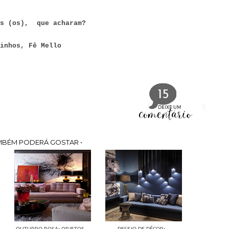
as (os), que acharam?
inhos, Fê Mello
15
MBÉM PODERÁ GOSTAR •