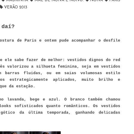
B
MADRINHA
MÃE DE NOIVA E NOIVO.
NOIVA
PARIS
VERÃO 2013
 daí?
ostura de Paris e ontem pude acompanhar o desfile
e ele sabe fazer de melhor: vestidos dignos do red
ês valorizou a silhueta feminina, seja em vestidos
om barras fluidas, ou em saias volumosas estilo
os estrategicamente aplicados, muito brilho e
que da estação.
mo lavanda, bege e azul. O branco também chamou
looks sofisticados quanto românticos. Os vestidos
ótico da última temporada, ganhando delicadas