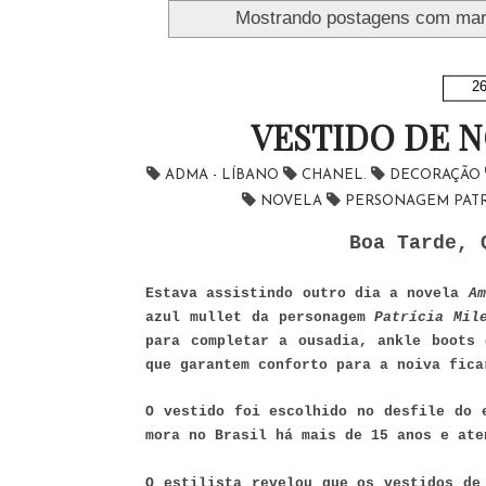
Mostrando postagens com ma
26
VESTIDO DE N
ADMA - LÍBANO
CHANEL.
DECORAÇÃO
NOVELA
PERSONAGEM PATR
Boa Tarde, 
Estava assistindo outro dia a novela
Am
azul mullet da personagem
Patrícia Mil
para completar a ousadia, ankle boots 
que garantem conforto para a noiva fic
O vestido foi escolhido no desfile do
mora no Brasil há mais de 15 anos e ate
O estilista revelou que os vestidos de