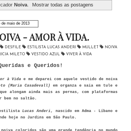
rcador
Noiva
.
Mostrar todas as postagens
 de maio de 2013
OIVA - AMOR À VIDA.
DESFILE
ESTILISTA LUCAS ANDERI
MULLET
NOIVA
ICIA MILETO
VESTIDO AZUL
VIVER À VIDA
Queridas e Queridos!
or à Vida
e me deparei com aquele vestido de noiva
eto (Maria Casadevall)
em organza e saia em tule e
que alongam ainda mais as pernas, com plataformas
ar bem no saltão.
 estilista
Lucas Anderi
, nascido em Adma - Líbano e
nde hoje no Jardins em São Paulo.
 noiva coloridos são uma grande tendência no mundo