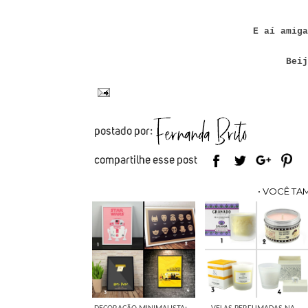
E aí amig
Beij
• VOCÊ TA