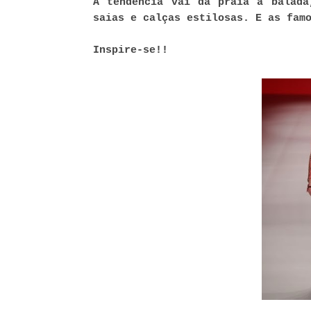
A tendência vai da praia à balada
saias e calças estilosas. E as fam
Inspire-se!!