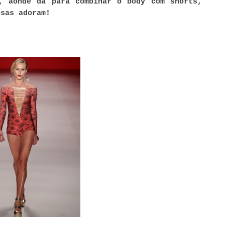
, aonde dá para combinar o body com shorts,
osas adoram!