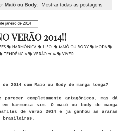
or
Maiô ou Body
.
Mostrar todas as postagens
de janeiro de 2014
O VERÃO 2014!!
FES
HARMÔNICA
LISO.
MAIÔ OU BODY
MODA
TENDÊNCIA
VERÃO 2014
VIVER
o de 2014 com Maiô ou Body de manga longa?
e parecer completamente antagônicos, mas dá
 em harmonia sim. O maiô ou body de manga
esfiles de verão 2014 e já ganhou as araras
a brasileiras.