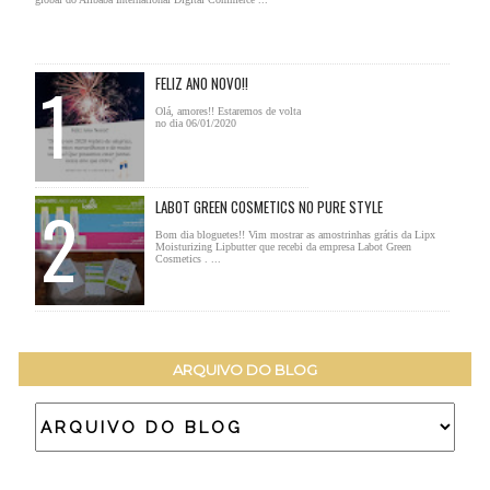
FELIZ ANO NOVO!!
Olá, amores!! Estaremos de volta
no dia 06/01/2020
LABOT GREEN COSMETICS NO PURE STYLE
Bom dia bloguetes!! Vim mostrar as amostrinhas grátis da Lipx
Moisturizing Lipbutter que recebi da empresa Labot Green
Cosmetics . ...
ARQUIVO DO BLOG