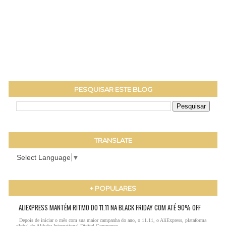
PESQUISAR ESTE BLOG
TRANSLATE
Select Language
▼
+ POPULARES
ALIEXPRESS MANTÉM RITMO DO 11.11 NA BLACK FRIDAY COM ATÉ 90% OFF
Depois de iniciar o mês com sua maior campanha do ano, o 11.11, o AliExpress, plataforma
global do Alibaba International Digital Commerce ...