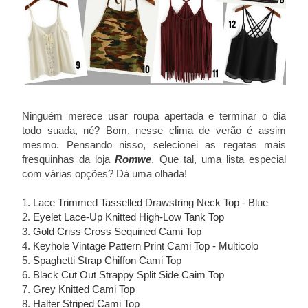
Ninguém merece usar roupa apertada e terminar o dia
todo suada, né? Bom, nesse clima de verão é assim
mesmo. Pensando nisso, selecionei as regatas mais
fresquinhas da loja
Romwe
. Que tal, uma lista especial
com várias opções? Dá uma olhada!
1.
Lace Trimmed Tasselled Drawstring Neck Top - Blue
2.
Eyelet Lace-Up Knitted High-Low Tank Top
3.
Gold Criss Cross Sequined Cami Top
4.
Keyhole Vintage Pattern Print Cami Top - Multicolo
5.
Spaghetti Strap Chiffon Cami Top
6.
Black Cut Out Strappy Split Side Caim Top
7.
Grey Knitted Cami Top
8.
Halter Striped Cami Top