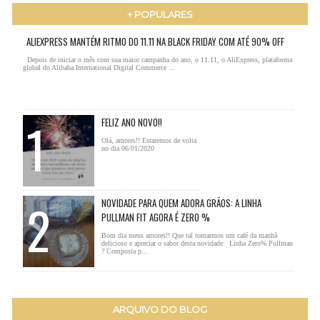
+ POPULARES
ALIEXPRESS MANTÉM RITMO DO 11.11 NA BLACK FRIDAY COM ATÉ 90% OFF
Depois de iniciar o mês com sua maior campanha do ano, o 11.11, o AliExpress, plataforma
global do Alibaba International Digital Commerce ...
FELIZ ANO NOVO!!
Olá, amores!! Estaremos de volta
no dia 06/01/2020
NOVIDADE PARA QUEM ADORA GRÃOS: A LINHA
PULLMAN FIT AGORA É ZERO %
Bom dia meus amores!! Que tal tomarmos um café da manhã
delicioso e apreciar o sabor desta novidade: Linha Zero% Pullman
? Composta p...
ARQUIVO DO BLOG