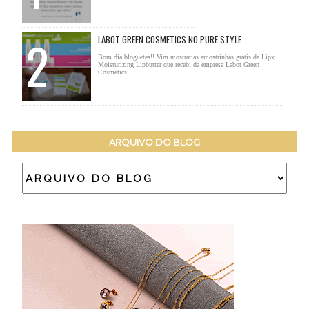
LABOT GREEN COSMETICS NO PURE STYLE
Bom dia bloguetes!! Vim mostrar as amostrinhas grátis da Lipx
Moisturizing Lipbutter que recebi da empresa Labot Green
Cosmetics . ...
ARQUIVO DO BLOG