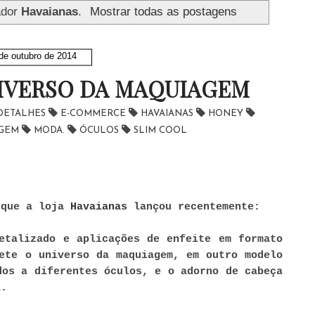
ador
Havaianas
.
Mostrar todas as postagens
de outubro de 2014
NIVERSO DA MAQUIAGEM
DETALHES
E-COMMERCE
HAVAIANAS
HONEY
AGEM
MODA.
ÓCULOS
SLIM COOL
que a loja
Havaianas
lançou recentemente:
etalizado e aplicações de enfeite em formato
ete o universo da maquiagem, em outro modelo
dos a diferentes óculos, e o adorno de cabeça
a.