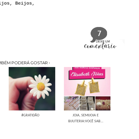
ijos, Beijos,
7
MBÉM PODERÁ GOSTAR •
#GRATIDÃO
JOIA, SEMIJOIA E
BIJUTERIA:VOCÊ SAB...