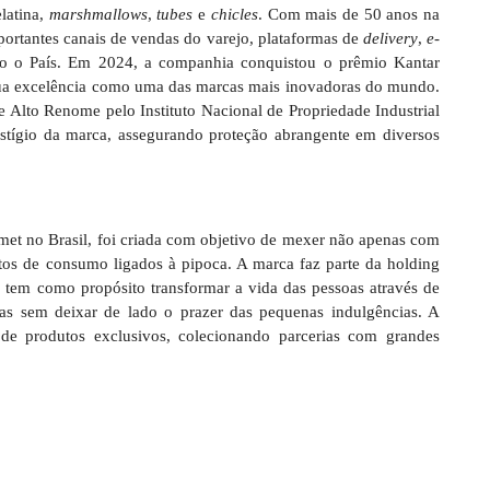
latina,
marshmallows
,
tubes
e
chicles
. Com mais de 50 anos na
ortantes canais de vendas do varejo, plataformas de
delivery
,
e-
do o País. Em 2024, a companhia conquistou o prêmio Kantar
ua excelência como uma das marcas mais inovadoras do mundo.
Alto Renome pelo Instituto Nacional de Propriedade Industrial
estígio da marca, assegurando proteção abrangente em diversos
et no Brasil, foi criada com objetivo de mexer não apenas com
tos de consumo ligados à pipoca. A marca faz parte da holding
em como propósito transformar a vida das pessoas através de
as sem deixar de lado o prazer das pequenas indulgências. A
 de produtos exclusivos, colecionando parcerias com grandes