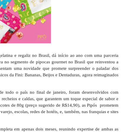
elatina e regaliz no Brasil, dá início ao ano com uma parceria
ira no segmento de pipocas gourmet no Brasil que reinventou a
esentam uma novidade que promete surpreender o paladar dos
ássicos da Fini: Bananas, Beijos e Dentaduras, agora reimaginados
de todo o país no final de janeiro, foram desenvolvidos com
o recheios e caldas, que garantem um toque especial de sabor e
pacotes de 80g (preço sugerido de R$14,90), as Pipós prometem
arejo, escolas, redes de hotéis, e, também, nas franquias e sites
ompleta em apenas dois meses, reunindo expertise de ambas as