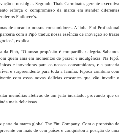
vação e nostalgia. Segundo Thais Carminato, gerente executiva
nto reforça o compromisso da marca em atender diferentes
nder os Finilover`s.
as de encantar nossos consumidores. A linha Fini Profissional
a parceria com a Pipó traduz nossa essência de inovação ao trazer
gócios”, explica.
a da Pipó, “O nosso propósito é compartilhar alegria. Sabemos
 com quem ama em momentos de prazer e indulgência. Na Pipó,
únicas e inovadoras para os nossos consumidores, e a parceria
ível e surpreendente para toda a família. Pipoca combina com
ertir com essas novas delícias crocantes que vão invadir o
sitar memórias afetivas de um jeito inusitado, provando que os
nda mais deliciosas.
az parte da marca global The Fini Company. Com o propósito de
 presente em mais de cem países e conquistou a posição de uma