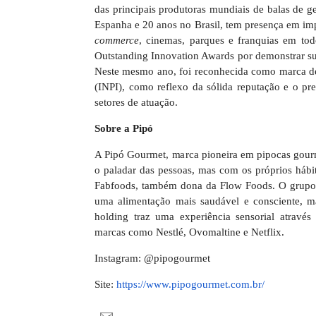
das principais produtoras mundiais de balas de ge
Espanha e 20 anos no Brasil, tem presença em imp
commerce
, cinemas, parques e franquias em to
Outstanding Innovation Awards por demonstrar s
Neste mesmo ano, foi reconhecida como marca de 
(INPI), como reflexo da sólida reputação e o pr
setores de atuação.
Sobre a Pipó
A Pipó Gourmet, marca pioneira em pipocas gourm
o paladar das pessoas, mas com os próprios hábi
Fabfoods, também dona da Flow Foods. O grupo t
uma alimentação mais saudável e consciente, m
holding traz uma experiência sensorial através
marcas como Nestlé, Ovomaltine e Netflix.
Instagram: @pipogourmet
Site:
https://www.pipogourmet.com.
br/