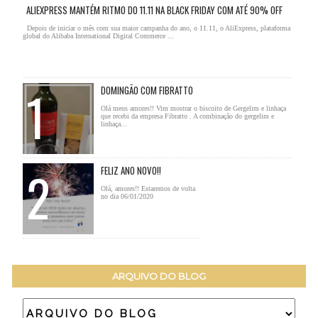
ALIEXPRESS MANTÉM RITMO DO 11.11 NA BLACK FRIDAY COM ATÉ 90% OFF
Depois de iniciar o mês com sua maior campanha do ano, o 11.11, o AliExpress, plataforma
global do Alibaba International Digital Commerce ...
DOMINGÃO COM FIBRATTO
Olá meus amores!! Vim mostrar o biscoito de Gergelim e linhaça
que recebi da empresa Fibratto . A combinação do gergelim e
linhaça...
FELIZ ANO NOVO!!
Olá, amores!! Estaremos de volta
no dia 06/01/2020
ARQUIVO DO BLOG