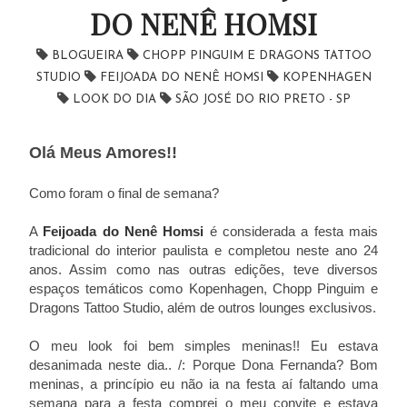
DO NENÊ HOMSI
BLOGUEIRA
CHOPP PINGUIM E DRAGONS TATTOO
STUDIO
FEIJOADA DO NENÊ HOMSI
KOPENHAGEN
LOOK DO DIA
SÃO JOSÉ DO RIO PRETO - SP
Olá Meus Amores!!
Como foram o final de semana?
A
Feijoada do Nenê Homsi
é considerada a festa mais
tradicional do interior paulista e completou neste ano 24
anos. Assim como nas outras edições, teve diversos
espaços temáticos como Kopenhagen, Chopp Pinguim e
Dragons Tattoo Studio, além de outros lounges exclusivos.
O meu look foi bem simples meninas!! Eu estava
desanimada neste dia.. /: Porque Dona Fernanda? Bom
meninas, a princípio eu não ia na festa aí faltando uma
semana para a festa comprei o meu convite e estava