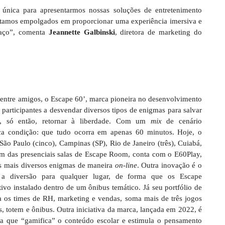
única para apresentarmos nossas soluções de entretenimento
Estamos empolgados em proporcionar uma experiência imersiva e
paço”, comenta
Jeannette Galbinski
, diretora de marketing do
 entre amigos, o Escape 60’, marca pioneira no desenvolvimento
s participantes a desvendar diversos tipos de enigmas para salvar
s e, só então, retornar à liberdade. Com um
mix
de cenário
ca condição: que tudo ocorra em apenas 60 minutos. Hoje, o
São Paulo (cinco), Campinas (SP), Rio de Janeiro (três), Cuiabá,
ém das presenciais salas de Escape Room, conta com o E60Play,
os mais diversos enigmas de maneira
on-line
. Outra inovação é o
 a diversão para qualquer lugar, de forma que os Escape
ivo instalado dentro de um ônibus temático. Já seu portfólio de
ra os times de RH, marketing e vendas, soma mais de três jogos
s, totem e ônibus. Outra iniciativa da marca, lançada em 2022, é
a que “gamifica” o conteúdo escolar e estimula o pensamento