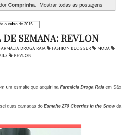
ador
Comprinha
.
Mostrar todas as postagens
de outubro de 2016
 DE SEMANA: REVLON
FARMÁCIA DROGA RAIA
FASHION BLOGGER
MODA
AILS
REVLON
com um esmalte que adquiri na
Farmácia Droga Raia
em São
usei duas camadas do
Esmalte 270 Cherries in the Snow
da