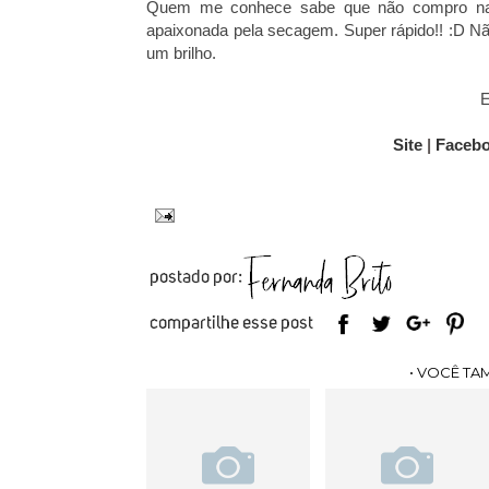
Quem me conhece sabe que não compro nada 
apaixonada pela secagem. Super rápido!! :D Não 
um brilho.
E
Site
|
Faceb
• VOCÊ TA