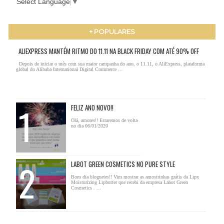
Select Language
▼
+ POPULARES
ALIEXPRESS MANTÉM RITMO DO 11.11 NA BLACK FRIDAY COM ATÉ 90% OFF
Depois de iniciar o mês com sua maior campanha do ano, o 11.11, o AliExpress, plataforma
global do Alibaba International Digital Commerce ...
FELIZ ANO NOVO!!
Olá, amores!! Estaremos de volta
no dia 06/01/2020
LABOT GREEN COSMETICS NO PURE STYLE
Bom dia bloguetes!! Vim mostrar as amostrinhas grátis da Lipx
Moisturizing Lipbutter que recebi da empresa Labot Green
Cosmetics . ...