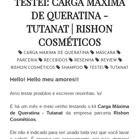
TESTEI: CARGA MÁXIMA
DE QUERATINA -
TUTANAT | RISHON
COSMÉTICOS
CARGA MÁXIMA DE QUERATINA
MÁSCARA
PARCERIA
RECEBIDOS
RESENHA
REVIEW
RISHON COSMÉTICOS
SHAMPOO
TESTEI
TUTANAT
Hello! Hello meu amores!!
Amo testar produtos e escrever resenhas. \o/
E há um mês e meio venho testando o kit
Carga Máxima
de Queratina - Tutanat
da empresa parceria
Rishon
Cosméticos
.
Ele não é indicado para ser usado toda vez que você lavar
o cabelo. É preciso um espaçamento, por isso, demorei