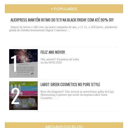
+ POPULARES
ALIEXPRESS MANTÉM RITMO DO 11.11 NA BLACK FRIDAY COM ATÉ 90% OFF
Depois de iniciar o mês com sua maior campanha do ano, o 11.11, o AliExpress, plataforma
global do Alibaba International Digital Commerce ...
FELIZ ANO NOVO!!
Olá, amores!! Estaremos de volta
no dia 06/01/2020
LABOT GREEN COSMETICS NO PURE STYLE
Bom dia bloguetes!! Vim mostrar as amostrinhas grátis da Lipx
Moisturizing Lipbutter que recebi da empresa Labot Green
Cosmetics . ...
ARQUIVO DO BLOG