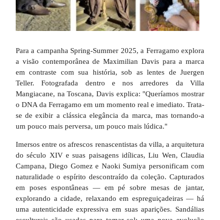
Para a campanha Spring-Summer 2025, a Ferragamo explora
a visão contemporânea de Maximilian Davis para a marca
em contraste com sua história, sob as lentes de Juergen
Teller. Fotografada dentro e nos arredores da Villa
Mangiacane, na Toscana, Davis explica: "Queríamos mostrar
o DNA da Ferragamo em um momento real e imediato. Trata-
se de exibir a clássica elegância da marca, mas tornando-a
um pouco mais perversa, um pouco mais lúdica."
Imersos entre os afrescos renascentistas da villa, a arquitetura
do século XIV e suas paisagens idílicas, Liu Wen, Claudia
Campana, Diego Gomez e Naoki Sumiya personificam com
naturalidade o espírito descontraído da coleção. Capturados
em poses espontâneas — em pé sobre mesas de jantar,
explorando a cidade, relaxando em espreguiçadeiras — há
uma autenticidade expressiva em suas aparições. Sandálias
esculturais são usadas para tomar sol; uma nova evolução