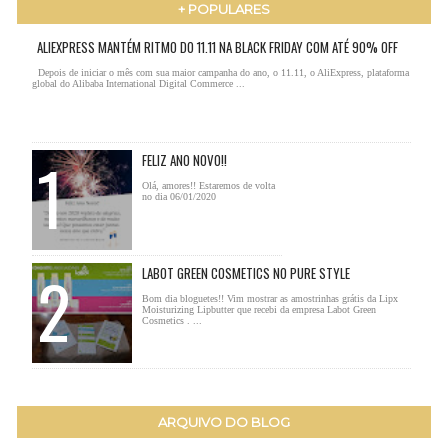
+ POPULARES
ALIEXPRESS MANTÉM RITMO DO 11.11 NA BLACK FRIDAY COM ATÉ 90% OFF
Depois de iniciar o mês com sua maior campanha do ano, o 11.11, o AliExpress, plataforma
global do Alibaba International Digital Commerce ...
FELIZ ANO NOVO!!
Olá, amores!! Estaremos de volta
no dia 06/01/2020
LABOT GREEN COSMETICS NO PURE STYLE
Bom dia bloguetes!! Vim mostrar as amostrinhas grátis da Lipx
Moisturizing Lipbutter que recebi da empresa Labot Green
Cosmetics . ...
ARQUIVO DO BLOG