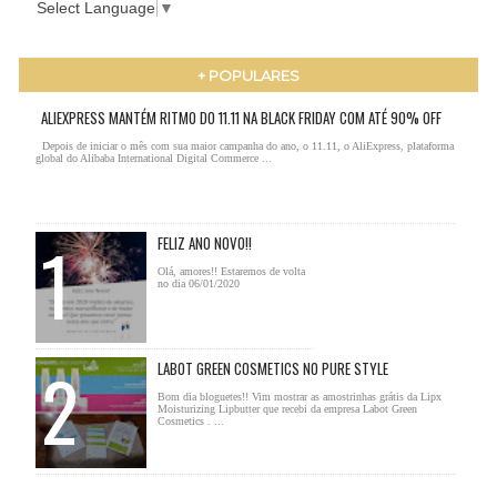
Select Language
▼
+ POPULARES
ALIEXPRESS MANTÉM RITMO DO 11.11 NA BLACK FRIDAY COM ATÉ 90% OFF
Depois de iniciar o mês com sua maior campanha do ano, o 11.11, o AliExpress, plataforma
global do Alibaba International Digital Commerce ...
FELIZ ANO NOVO!!
Olá, amores!! Estaremos de volta
no dia 06/01/2020
LABOT GREEN COSMETICS NO PURE STYLE
Bom dia bloguetes!! Vim mostrar as amostrinhas grátis da Lipx
Moisturizing Lipbutter que recebi da empresa Labot Green
Cosmetics . ...