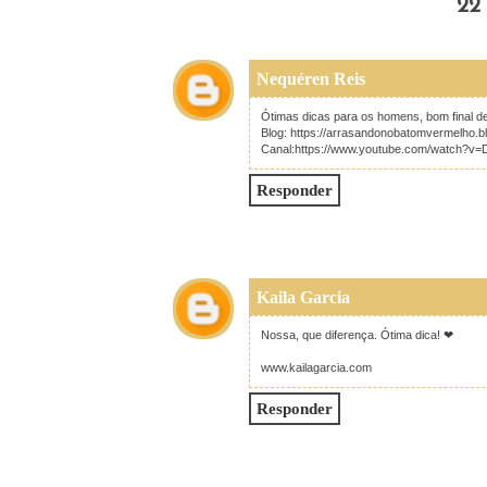
22
Nequéren Reis
Ótimas dicas para os homens, bom final de
Blog: https://arrasandonobatomvermelho.b
Canal:https://www.youtube.com/watch
Responder
Kaila Garcia
Nossa, que diferença. Ótima dica! ❤
www.kailagarcia.com
Responder