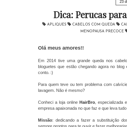
23 d
Dica: Perucas para 
APLIQUES
CABELOS COM QUEDA
CA
MENOPAUSA PRECOCE
Olá meus amores!!
Em 2014 tive uma grande queda nos cabelo
bloguetes que estão chegando agora no blog 
conto. :)
Para quem teve ou tem problema com calvície
lavagem. Não é mesmo?
Conheci a loja online
HairBro
, especializada 
empresa apaixonada no que faz e que leva tudo 
Missão
: dedicando a fazer a substituição dos
sempre prontos para te ouvir e fazer melhoraria