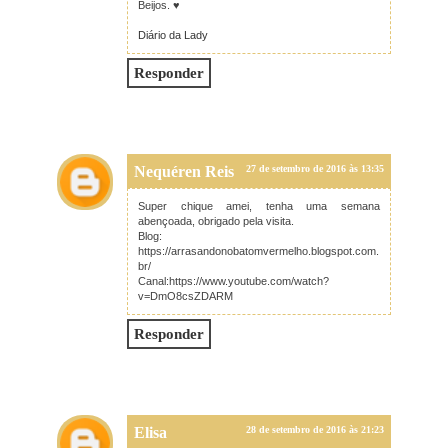
Beijos. ♥
Diário da Lady
Responder
Nequéren Reis
27 de setembro de 2016 às 13:35
Super chique amei, tenha uma semana
abençoada, obrigado pela visita.
Blog:
https://arrasandonobatomvermelho.blogspot.com.
br/
Canal:https://www.youtube.com/watch?
v=DmO8csZDARM
Responder
Elisa
28 de setembro de 2016 às 21:23