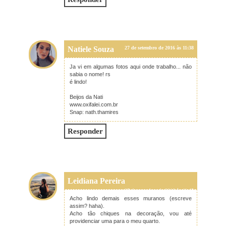
Natiele Souza
27 de setembro de 2016 às 11:38
Ja vi em algumas fotos aqui onde trabalho... não
sabia o nome! rs
é lindo!
Beijos da Nati
www.oxifalei.com.br
Snap: nath.thamires
Responder
Leidiana Pereira
27 de setembro de 2016 às 11:45
Acho lindo demais esses muranos (escreve
assim? haha).
Acho tão chiques na decoração, vou até
providenciar uma para o meu quarto.