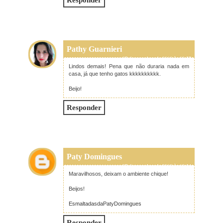
Pathy Guarnieri
27 de setembro de 2016 às 09:57
Lindos demais! Pena que não duraria nada em
casa, já que tenho gatos kkkkkkkkkk.
Beijo!
Responder
Paty Domingues
27 de setembro de 2016 às 10:34
Maravilhosos, deixam o ambiente chique!
Beijos!
EsmaltadasdaPatyDomingues
Responder