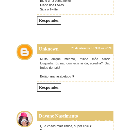
Bjs e uma ótima noite!
Diário dos Livros
Siga o Twitter
Responder
Unknown
26 de setembro de 2016 às 22:28
Muito chique mesmo, minha mãe ficaria
louquinha! Eu não conhecia ainda, acredita?! São
lindos demais!
Beijão,
mariasabetudo
❥
Responder
Dayane Nascimento
26 de setembro de 2016 às 22:31
Que vasos mais lindos, super chic ♥