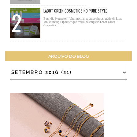
LABOT GREEN COSMETICS NO PURE STYLE
Bom dia bloguetes!! Vim mostrar as amostrinhas grátis da Lipx
Moisturizing Lipbutter que recebi da empresa Labot Green
Cosmetics . ...
ARQUIVO DO BLOG