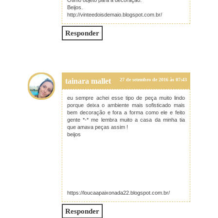
Beijos.
http://vinteedoisdemaio.blogspot.com.br/
Responder
tainara mallet
27 de setembro de 2016 às 07:43
eu sempre achei esse tipo de peça muito lindo
porque deixa o ambiente mais sofisticado mais
bem decoração e fora a forma como ele e feito
gente *-* me lembra muito a casa da minha tia
que amava peças assim !
beijos
https://loucaapaixonada22.blogspot.com.br/
Responder