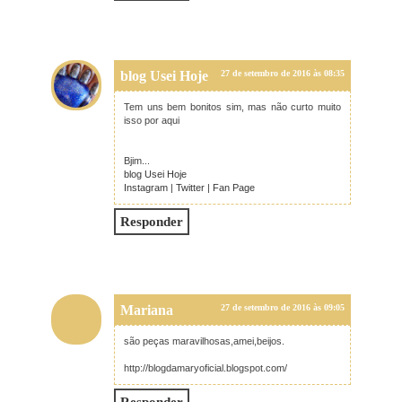
blog Usei Hoje
27 de setembro de 2016 às 08:35
Tem uns bem bonitos sim, mas não curto muito
isso por aqui
Bjim...
blog Usei Hoje
Instagram
|
Twitter
|
Fan Page
Responder
Mariana
27 de setembro de 2016 às 09:05
são peças maravilhosas,amei,beijos.
http://blogdamaryoficial.blogspot.com/
Responder