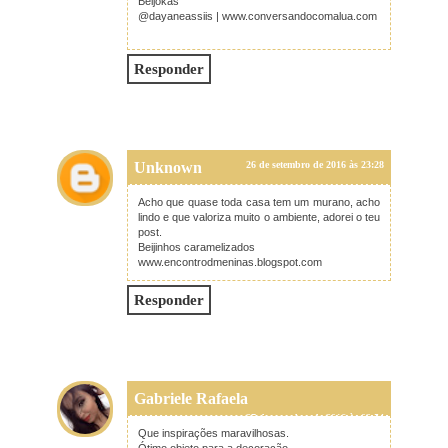
Beijokas
@dayaneassiis | www.conversandocomalua.com
Responder
Unknown
26 de setembro de 2016 às 23:28
Acho que quase toda casa tem um murano, acho
lindo e que valoriza muito o ambiente, adorei o teu
post.
Beijinhos caramelizados
www.encontrodmeninas.blogspot.com
Responder
Gabriele Rafaela
27 de setembro de 2016 às 02:54
Que inspirações maravilhosas.
Ótimo objeto para a decoração.