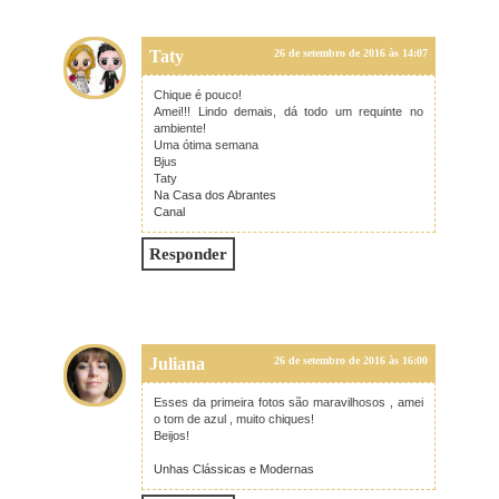
Taty
26 de setembro de 2016 às 14:07
Chique é pouco!
Amei!!! Lindo demais, dá todo um requinte no
ambiente!
Uma ótima semana
Bjus
Taty
Na Casa dos Abrantes
Canal
Responder
Juliana
26 de setembro de 2016 às 16:00
Esses da primeira fotos são maravilhosos , amei
o tom de azul , muito chiques!
Beijos!
Unhas Clássicas e Modernas