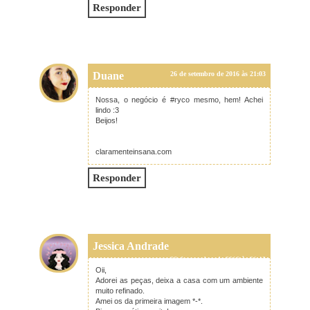
Responder
Duane
26 de setembro de 2016 às 21:03
Nossa, o negócio é #ryco mesmo, hem! Achei
lindo :3
Beijos!
claramenteinsana.com
Responder
Jessica Andrade
26 de setembro de 2016 às 21:18
Oii,
Adorei as peças, deixa a casa com um ambiente
muito refinado.
Amei os da primeira imagem *-*.