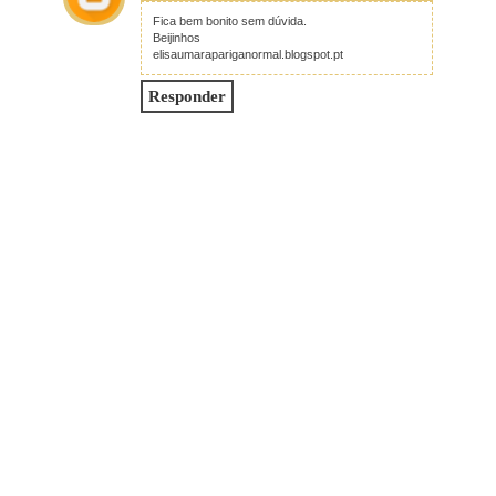
Fica bem bonito sem dúvida.
Beijinhos
elisaumarapariganormal.blogspot.pt
Responder