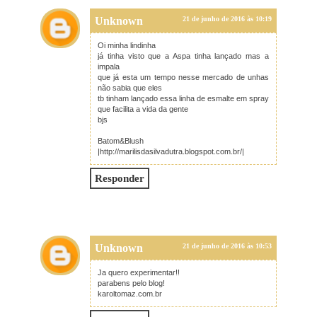
Unknown
21 de junho de 2016 às 10:19
Oi minha lindinha
já tinha visto que a Aspa tinha lançado mas a
impala
que já esta um tempo nesse mercado de unhas
não sabia que eles
tb tinham lançado essa linha de esmalte em spray
que facilita a vida da gente
bjs
Batom&Blush
|http://marilisdasilvadutra.blogspot.com.br/|
Responder
Unknown
21 de junho de 2016 às 10:53
Ja quero experimentar!!
parabens pelo blog!
karoltomaz.com.br