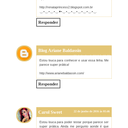
http://renataprincess2.blogspot.com.br
.¸¸.•.¸¸.•.¸¸.•.¸¸.♥•.¸¸.•.¸¸.•.¸¸.•.¸¸.•.¸¸.•.¸¸.•.¸¸.
Responder
Blog Ariane Baldassin
22 de junho de 2016 às 00:02
Estou louca para conhecer e usar essa linha. Me
parece super prática!
http://www.arianebaldassin.com/
Responder
Carol Sweet
22 de junho de 2016 às 01:46
Estou louca para poder testar porque parece ser
super prática. Ainda me pergunto aonde é que