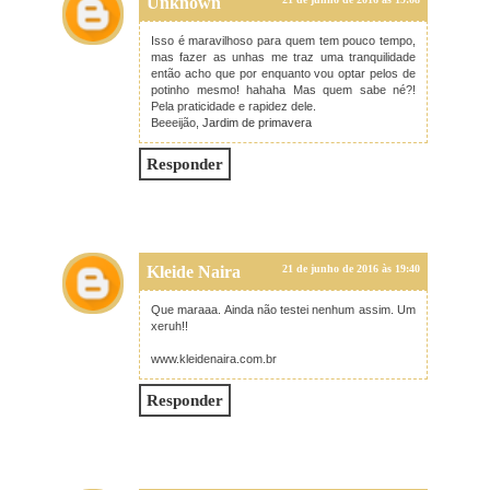
Unknown
Isso é maravilhoso para quem tem pouco tempo,
mas fazer as unhas me traz uma tranquilidade
então acho que por enquanto vou optar pelos de
potinho mesmo! hahaha Mas quem sabe né?!
Pela praticidade e rapidez dele.
Beeeijão,
Jardim de primavera
Responder
Kleide Naira
21 de junho de 2016 às 19:40
Que maraaa. Ainda não testei nenhum assim. Um
xeruh!!
www.kleidenaira.com.br
Responder