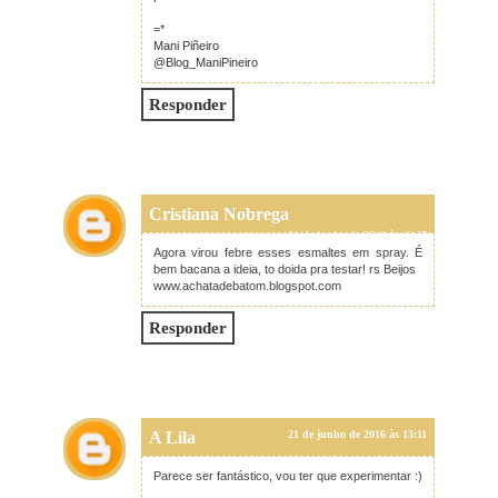
=*
Mani Piñeiro
@Blog_ManiPineiro
Responder
Cristiana Nobrega
21 de junho de 2016 às 11:47
Agora virou febre esses esmaltes em spray. É
bem bacana a ideia, to doida pra testar! rs Beijos
www.achatadebatom.blogspot.com
Responder
A Lila
21 de junho de 2016 às 13:11
Parece ser fantástico, vou ter que experimentar :)