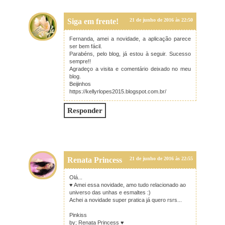
Siga em frente!
21 de junho de 2016 às 22:50
Fernanda, amei a novidade, a aplicação parece
ser bem fácil.
Parabéns, pelo blog, já estou à seguir. Sucesso
sempre!!
Agradeço a visita e comentário deixado no meu
blog.
Beijinhos
https://kellyrlopes2015.blogspot.com.br/
Responder
Renata Princess
21 de junho de 2016 às 22:55
Olá...
♥ Amei essa novidade, amo tudo relacionado ao
universo das unhas e esmaltes :)
Achei a novidade super pratica já quero rsrs...
Pinkiss
by; Renata Princess ♥