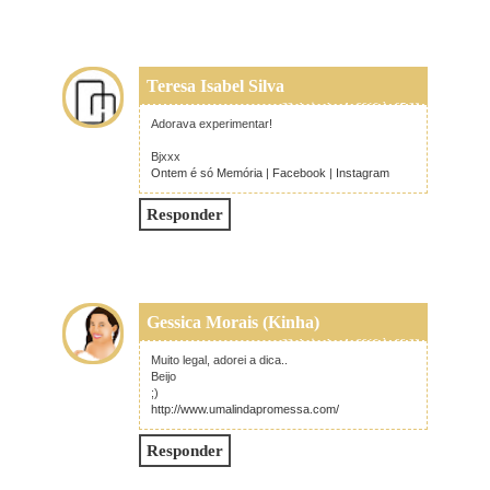
Teresa Isabel Silva
22 de junho de 2016 às 07:20
Adorava experimentar!
Bjxxx
Ontem é só Memória
|
Facebook
|
Instagram
Responder
Gessica Morais (Kinha)
22 de junho de 2016 às 08:29
Muito legal, adorei a dica..
Beijo
;)
http://www.umalindapromessa.com/
Responder