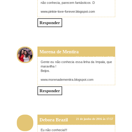
não conhecia, parecem fantásticos :D
www.pinkie-love-forever.blogspot.com
Responder
Morena de Mentira
21 de junho de 2016 às 17:53
Gente eu não conhecia essa linha da Impala, que
maravilha !
Beijos.
www.morenadementira.blogspot.com
Responder
Debora Brazil
21 de junho de 2016 às 17:57
Eu não conhecia!!!