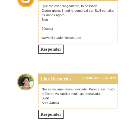
Que top esse lançamento, tô passada.
Quero muito, imagine como vai ser fácil esmaltar
as unhas agora.
Bjoo
Jéssica
www.minhasfeminices.com
Responder
Line Bernardo
21 de junho de 2016 às 09:39
Nossa eu amei essa novidade. Parece ser muito
prático e vai facilitar muito as esmaltadas!
Bjs❤
Abrir Janela
Responder