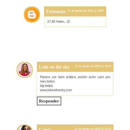
Fernanda
21 de junho de 2016 às 20:07
27,90 Helen.. 😉
Lulu on the sky
21 de junho de 2016 às 20:31
Parece ser bem prático, porém acho caro pro
meu bolso.
big beijos
www.luluonthesky.com
Responder
Carol
21 de junho de 2016 às 21:14