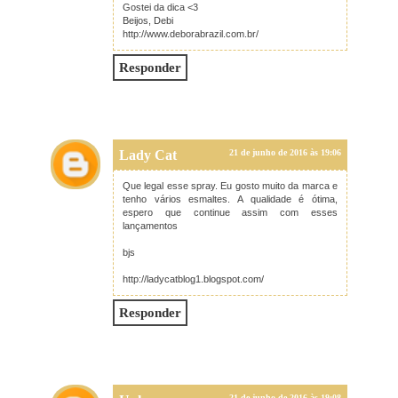
Gostei da dica <3
Beijos, Debi
http://www.deborabrazil.com.br/
Responder
Lady Cat
21 de junho de 2016 às 19:06
Que legal esse spray. Eu gosto muito da marca e
tenho vários esmaltes. A qualidade é ótima,
espero que continue assim com esses
lançamentos
bjs
http://ladycatblog1.blogspot.com/
Responder
21 de junho de 2016 às 19:08