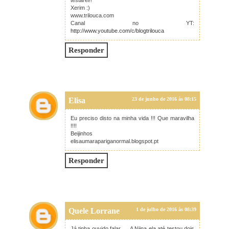
testarei!!
Xerim :)
www.trilouca.com
Canal no YT:
http://www.youtube.com/c/blogtrilouca
Responder
Elisa
23 de junho de 2016 às 08:15
Eu preciso disto na minha vida !!! Que maravilha
!!!!
Beijinhos
elisaumarapariganormal.blogspot.pt
Responder
Quele Lorrane
1 de julho de 2016 às 08:39
Já tinha ouvido falar .... A Niina ela até testou dois