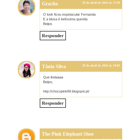
Gracita
29 de abril de 2016 às 17:39
O look ficou espetacular Fernanda
E a blusa é belíssima querida
Beijos
Responder
Tânia Silva
29 de abril de 2016 às 19:03
Que lindaaaa
Beijos,
http://chocopink89.blogspot.pt/
Responder
The Pink Elephant Shoe
29 de abril de 2016 às 19:53