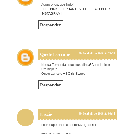
Adoro o top, que lindo!
THE PINK ELEPHANT SHOE
|
FACEBOOK
|
INSTAGRAM
|
Responder
Quele Lorrane
29 de abril de 2016 às 22:08
Nossa Fernanda , que blusa linda! Adorei o look!
Um beijo ;*
Quele Lorrane ♥ |
Girls Sweet
Responder
Lizzie
30 de abril de 2016 às 00:44
Look super lindo e confortável, adorei!
http://itslizzie.space/