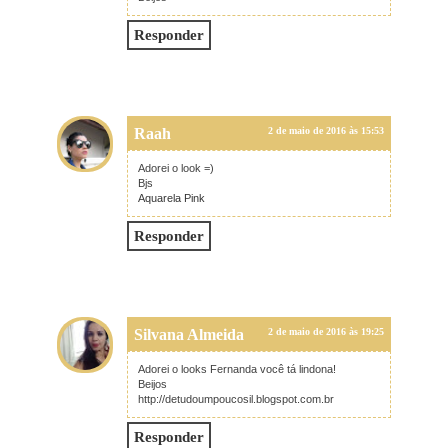
Responder
Raah
2 de maio de 2016 às 15:53
Adorei o look =)
Bjs
Aquarela Pink
Responder
Silvana Almeida
2 de maio de 2016 às 19:25
Adorei o looks Fernanda você tá lindona!
Beijos
http://detudoumpoucosil.blogspot.com.br
Responder