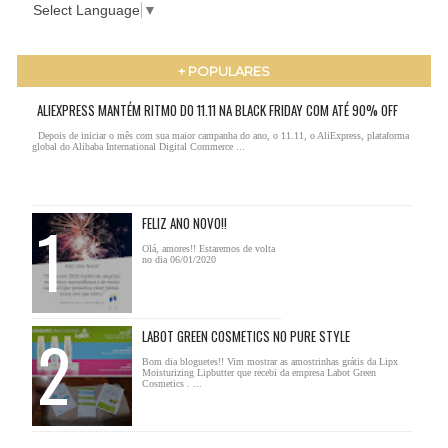
Select Language
▼
+ POPULARES
ALIEXPRESS MANTÉM RITMO DO 11.11 NA BLACK FRIDAY COM ATÉ 90% OFF
Depois de iniciar o mês com sua maior campanha do ano, o 11.11, o AliExpress, plataforma
global do Alibaba International Digital Commerce ...
FELIZ ANO NOVO!!
Olá, amores!! Estaremos de volta
no dia 06/01/2020
LABOT GREEN COSMETICS NO PURE STYLE
Bom dia bloguetes!! Vim mostrar as amostrinhas grátis da Lipx
Moisturizing Lipbutter que recebi da empresa Labot Green
Cosmetics . ...