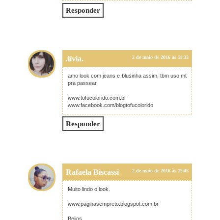
Responder
.lívia.
2 de maio de 2016 às 11:33
amo look com jeans e blusinha assim, tbm uso mt
pra passear
www.tofucolorido.com.br
www.facebook.com/blogtofucolorido
Responder
Rafaela Biscassi
2 de maio de 2016 às 11:45
Muito lindo o look.
www.paginasempreto.blogspot.com.br
Beijos