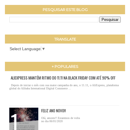
PESQUISAR ESTE BLOG
TRANSLATE
Select Language
▼
+ POPULARES
ALIEXPRESS MANTÉM RITMO DO 11.11 NA BLACK FRIDAY COM ATÉ 90% OFF
Depois de iniciar o mês com sua maior campanha do ano, o 11.11, o AliExpress, plataforma
global do Alibaba International Digital Commerce ...
FELIZ ANO NOVO!!
Olá, amores!! Estaremos de volta
no dia 06/01/2020