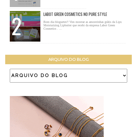
LABOT GREEN COSMETICS NO PURE STYLE
Bom dia bloguetes!! Vim mostrar as amostrinhas grátis da Lipx
Moisturizing Lipbutter que recebi da empresa Labot Green
Cosmetics . ...
ARQUIVO DO BLOG