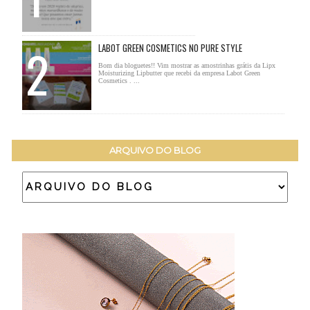
LABOT GREEN COSMETICS NO PURE STYLE
Bom dia bloguetes!! Vim mostrar as amostrinhas grátis da Lipx
Moisturizing Lipbutter que recebi da empresa Labot Green
Cosmetics . ...
ARQUIVO DO BLOG