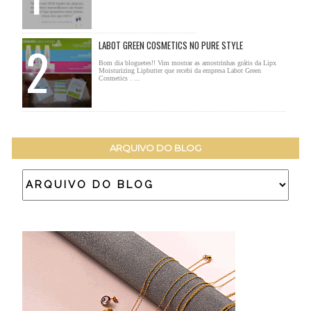
LABOT GREEN COSMETICS NO PURE STYLE
Bom dia bloguetes!! Vim mostrar as amostrinhas grátis da Lipx
Moisturizing Lipbutter que recebi da empresa Labot Green
Cosmetics . ...
ARQUIVO DO BLOG