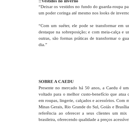
::Vestidos no inverno
“Deixar os vestidos no fundo do guarda-roupa pa
um poder coringa até mesmo nos looks de inverno
“Com um suéter, ele pode se transformar em u
destaque na sobreposição; e com meia-calça e uma
outras, são formas práticas de transformar o gu
dia.”
SOBRE A CAEDU
Presente no mercado há 50 anos, a Caedu é uma
voltado para o melhor custo-benefício que atua c
em roupas, lingerie, calçados e acessórios. Com m
Minas Gerais, Rio Grande do Sul, Goiás e Brasíl
referência ao oferecer a seus clientes um mix
brasileira, oferecendo qualidade a preços acessív