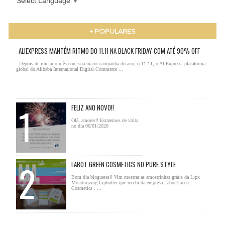
Select Language
▼
+ POPULARES
ALIEXPRESS MANTÉM RITMO DO 11.11 NA BLACK FRIDAY COM ATÉ 90% OFF
Depois de iniciar o mês com sua maior campanha do ano, o 11.11, o AliExpress, plataforma
global do Alibaba International Digital Commerce ...
FELIZ ANO NOVO!!
Olá, amores!! Estaremos de volta
no dia 06/01/2020
LABOT GREEN COSMETICS NO PURE STYLE
Bom dia bloguetes!! Vim mostrar as amostrinhas grátis da Lipx
Moisturizing Lipbutter que recebi da empresa Labot Green
Cosmetics . ...