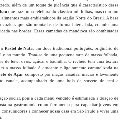
zedo, além de um toque de picância que é característico dessa
lhau
que traz uma releitura do clássico mil folhas, mas com um
 alimentos mais emblemáticos da região Norte do Brasil. A base
 cozida, que são montadas de forma intercalada, criando uma
licada nas bordas. Essas camadas de mandioca são combinadas
e o
Pastel de Nata
, um doce tradicional português, originário de
al e no mundo. Trata-se de uma pequena tarte de massa folhada,
 de leite, ovos, açúcar e baunilha. O recheio tem uma textura
o a massa folhada é crocante e ligeiramente caramelizada na
ete de Açaí
, composto por maçãs assadas, macias e levemente
omo canela, acompanhado de uma bola de sorvete de açaí e
ção social, pois a cada menu vendido é estimulada a doação de
posta na gastronomia como ferramenta para capacitar jovens em
os consumidores a conhecer nossa casa em São Paulo e viver uma
o.