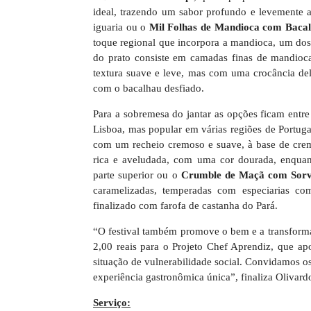
ideal, trazendo um sabor profundo e levemente a
iguaria ou o
Mil Folhas de Mandioca com Baca
toque regional que incorpora a mandioca, um dos
do prato consiste em camadas finas de mandioca
textura suave e leve, mas com uma crocância de
com o bacalhau desfiado.
Para a sobremesa do jantar as opções ficam entr
Lisboa, mas popular em várias regiões de Portug
com um recheio cremoso e suave, à base de creme
rica e aveludada, com uma cor dourada, enquant
parte superior ou o
Crumble de Maçã
com Sorv
caramelizadas, temperadas com especiarias c
finalizado com farofa de castanha do Pará.
“O festival também promove o bem e a transforma
2,00 reais para o Projeto Chef Aprendiz, que a
situação de vulnerabilidade social. Convidamos 
experiência gastronômica única”, finaliza Olivard
Serviço: