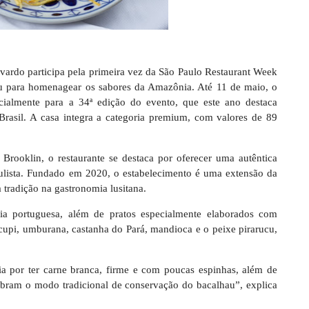
ivardo participa pela primeira vez da São Paulo Restaurant Week
hau para homenagear os sabores da Amazônia. Até 11 de maio, o
ialmente para a 34ª edição do evento, que este ano destaca
 Brasil. A casa integra a categoria premium, com valores de 89
Brooklin, o restaurante se destaca por oferecer uma autêntica
paulista. Fundado em 2020, o estabelecimento é uma extensão da
 tradição na gastronomia lusitana.
ia portuguesa, além de pratos especialmente elaborados com
cupi, umburana, castanha do Pará, mandioca e o peixe pirarucu,
 por ter carne branca, firme e com poucas espinhas, além de
mbram o modo tradicional de conservação do bacalhau”, explica