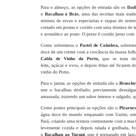
Para o almoço, as opções de entrada são os
Dadi
o
Bacalhau à Brás
, uma das receitas mais trad
mistura de ervas e especiarias e raspas de se
cortado em postas e cozido com uma mistura de t
e aromático ao prato. O peixe é cozido junto com 
Como sobremesa o
Pastel de Coimbra,
sobreme
doce de um creme com a crocância da massa fol
Calda de Vinho do Porto,
que se trata d
leite
,
açúcar
e
ovos, e depois fritas até ficarem 
vinho do Porto.
Para o jantar, as opções de entrada são a
Brusche
une o bacalhau desfiado, previamente dessalga
amassada, trazendo um sabor intenso e salgado, q
Como pratos principais as opções são o
Piraruc
água doce do mundo empanado com Uarini, uma 
Pará, criando uma textura contrastante com a mac
levemente cozida e depois ralada e grelhada, 
o
Bacalhau ao Tucupi
, que é preparado em lasc