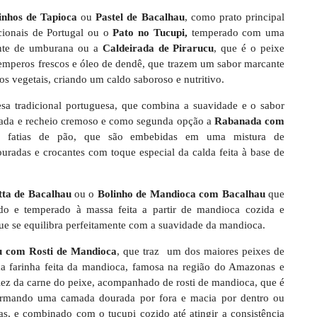
nhos de Tapioca
ou
Pastel de Bacalhau
, como prato principal
icionais de Portugal ou o
Pato no Tucupi,
temperado com uma
mente de umburana ou a
Caldeirada de Pirarucu
, que é o peixe
emperos frescos e óleo de dendê, que trazem um sabor marcante
os vegetais, criando um caldo saboroso e nutritivo.
sa tradicional portuguesa, que combina a suavidade e o sabor
hada e recheio cremoso e como segunda opção a
Rabanada com
e fatias de pão, que são embebidas em uma mistura de
douradas e crocantes com toque especial da calda feita à base de
tta de Bacalhau
ou o
Bolinho de Mandioca com Bacalhau
que
do e temperado à massa feita a partir de mandioca cozida e
ue se equilibra perfeitamente com a suavidade da mandioca.
u com Rosti de Mandioca
, que traz um dos maiores peixes de
farinha feita da mandioca, famosa na região do Amazonas e
iez da carne do peixe, acompanhado de rosti de mandioca, que é
formando uma camada dourada por fora e macia por dentro ou
as, e combinado com o tucupi cozido até atingir a consistência