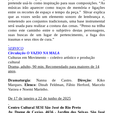
pretende usá-lo como inspiração para suas composições. “As
músicas irão aparecer como traços de memória e ligações
entre os recortes de espaço e tempo da peça.” Slivar explica
que as vozes serão um elemento sonoro de lembrança e,
remetendo aos conjuntos tradicionais, uma base instrumental
será usada para realizar a costura das cenas. “Penso na trilha
como este caminho entre o subjetivo destas personagens,
suas buscas de um lugar de pertencimento, a fuga dos
traumas e seus ritos de cura.”
SERVIÇO
Circulação O VAZIO NA MALA
Culturas em Movimento – coletivo artístico e produção
cultural
Drama, adulto, 90 min. Recomendado para maiores de 14
anos
.
Dramaturgia
: Nanna de Castro.
Direção
: Kiko
Marques.
Elenco
: Dinah Feldman, Fábio Herford, Marcelo
Varzea e Noemi Marinho.
De 17 de janeiro a 22 de junho de 2025
Centro Cultural SESI São José do Rio Preto
Av. Duque de Caxias, 4656 - Jardim dos Seixas, São José