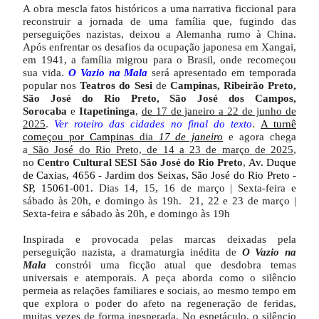
A obra mescla fatos históricos a uma narrativa ficcional para
reconstruir a jornada de uma família que, fugindo das
perseguições nazistas, deixou a Alemanha rumo à China.
Após enfrentar os desafios da ocupação japonesa em Xangai,
em 1941, a família migrou para o Brasil, onde recomeçou
sua vida.
O Vazio na Mala
será apresentado em temporada
popular nos
Teatros do Sesi
de
Campinas, Ribeirão Preto,
São José do Rio Preto, São José dos Campos,
Sorocaba
e
Itapetininga
,
de 17 de janeiro a 22 de junho de
2025
.
Ver roteiro das cidades no final do texto
.
A turnê
começou por Campinas
dia
17 de janeiro
e agora chega
a
São José do Rio Preto, de 14 a 23 de março de 2025
,
no
Centro Cultural SESI São José do Rio Preto
,
Av. Duque
de Caxias, 4656 - Jardim dos Seixas, São José do Rio Preto -
SP, 15061-001.
Dias 14, 15, 16 de março | Sexta-feira e
sábado às 20h, e domingo às 19h. 21, 22 e 23 de março |
Sexta-feira e sábado às 20h, e domingo às 19h
Inspirada e provocada pelas marcas deixadas pela
perseguição nazista, a dramaturgia inédita de
O Vazio na
Mala
constrói uma ficção atual que desdobra temas
universais e atemporais. A peça aborda como o silêncio
permeia as relações familiares e sociais, ao mesmo tempo em
que explora o poder do afeto na regeneração de feridas,
muitas vezes de forma inesperada. No espetáculo, o silêncio