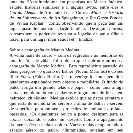
uma tia. “Aprofundei-me em pesquisas no Museu Judaico,
estudei histórias similares e li alguns livros, entre eles
A
Garota Alemã
, de Armando Lucas Correa;
Maus, a História
de um Sobrevivente
, de Art Spiegelman, e
Ten Green Bottles
,
de Vivian Kaplan”, conta, observando que a peça tem um
lugar quase de uma constelação familiar. “De alguma forma,
o teatro tem o poder de revisitar a ligação de pai e filho e
trazer para um lugar mais saudável”, finaliza.
Sobre a cenografia de Marcio Medina
A velha mala de couro – com os segredos e as memórias de
uma história de vida - foi o objeto que inspirou e norteou a
cenografia de Marcio Medina. Para reproduzir o passado de
duas gerações - o quarto de Esther (Noemi Marinho) e do seu
filho Franz (Fábio Herford) – o cenógrafo concebeu dois
quadrantes espelhados com objetos e mobiliário. O fundo do
palco abriga um grande telão de papel - como uma antiga
carta -, emoldurado com palavras e fragmentos de frases em
hebraico, chinês etc. Medina explica que as peças retratam o
que resta de memória no cérebro e alma de Esther e servem
de superfície para inúmeras projeções de lembranças e fatos
passados. “Os quadrantes pouco a pouco deslizam para as
coxias, deixando o palco nu, deserto. Como o apagamento
da mente, fica o nada absoluto. Várias malas ocupam todo o
espaço aéreo do palco. “Iluminadas, revelam em seu