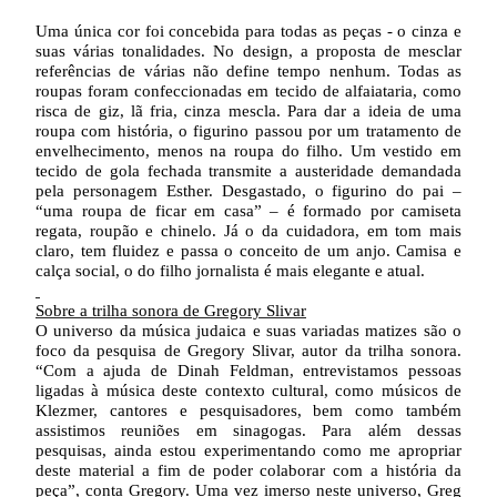
Uma única cor foi concebida para todas as peças - o cinza e
suas várias tonalidades. No design, a proposta de mesclar
referências de várias não define tempo nenhum. Todas as
roupas foram confeccionadas em tecido de alfaiataria, como
risca de giz, lã fria, cinza mescla. Para dar a ideia de uma
roupa com história, o figurino passou por um tratamento de
envelhecimento, menos na roupa do filho. Um vestido em
tecido de gola fechada transmite a austeridade demandada
pela personagem Esther. Desgastado, o figurino do pai –
“uma roupa de ficar em casa” – é formado por camiseta
regata, roupão e chinelo. Já o da cuidadora, em tom mais
claro, tem fluidez e passa o conceito de um anjo. Camisa e
calça social, o do filho jornalista é mais elegante e atual.
Sobre a trilha sonora de Gregory Slivar
O universo da música judaica e suas variadas matizes são o
foco da pesquisa de Gregory Slivar, autor da trilha sonora.
“Com a ajuda de Dinah Feldman, entrevistamos pessoas
ligadas à música deste contexto cultural, como músicos de
Klezmer, cantores e pesquisadores, bem como também
assistimos reuniões em sinagogas. Para além dessas
pesquisas, ainda estou experimentando como me apropriar
deste material a fim de poder colaborar com a história da
peça”, conta Gregory. Uma vez imerso neste universo, Greg