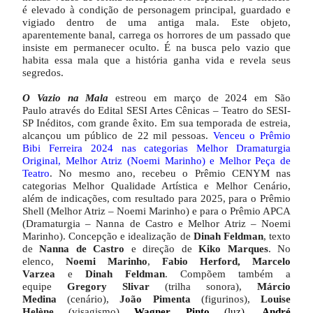
é elevado à condição de personagem principal, guardado e
vigiado dentro de uma antiga mala. Este objeto,
aparentemente banal, carrega os horrores de um passado que
insiste em permanecer oculto. É na busca pelo vazio que
habita essa mala que a história ganha vida e revela seus
segredos.
O Vazio na Mala
estreou em março de 2024 em São
Paulo
através do Edital SESI Artes Cênicas – Teatro do SESI-
SP Inéditos, com grande êxito. Em sua temporada de estreia,
alcançou
um público de 22 mil pessoas.
Venceu o Prêmio
Bibi Ferreira 2024 nas categorias Melhor Dramaturgia
Original, Melhor Atriz (Noemi Marinho) e Melhor Peça de
Teatro
.
No mesmo ano, recebeu o Prêmio CENYM nas
categorias Melhor Qualidade Artística e Melhor Cenário,
além de indicações
, com resultado para 2025,
para o Prêmio
Shell (Melhor Atriz – Noemi Marinho) e para o Prêmio APCA
(Dramaturgia – Nanna de Castro e Melhor Atriz – Noemi
Marinho). Concepção e idealização de
Dinah Feldman
, texto
de
Nanna de Castro
e direção de
Kiko Marques
. No
elenco,
Noemi Marinho
,
Fabio Herford, Marcelo
Varzea
e
Dinah Feldman
. Compõem também a
equipe
Gregory Slivar
(trilha sonora),
Márcio
Medina
(cenário),
João Pimenta
(figurinos),
Louise
Helène
(visagismo)
Wagner Pinto
(luz),
André