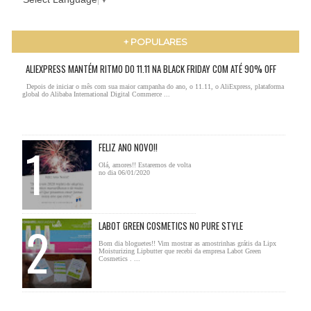
+ POPULARES
ALIEXPRESS MANTÉM RITMO DO 11.11 NA BLACK FRIDAY COM ATÉ 90% OFF
Depois de iniciar o mês com sua maior campanha do ano, o 11.11, o AliExpress, plataforma
global do Alibaba International Digital Commerce ...
FELIZ ANO NOVO!!
Olá, amores!! Estaremos de volta
no dia 06/01/2020
LABOT GREEN COSMETICS NO PURE STYLE
Bom dia bloguetes!! Vim mostrar as amostrinhas grátis da Lipx
Moisturizing Lipbutter que recebi da empresa Labot Green
Cosmetics . ...