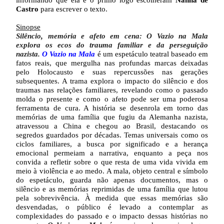
informando que ela e o primo logo escolheram
Nanna de
Castro
para escrever o texto.
Sinopse
Silêncio, memória e afeto em cena: O Vazio na Mala
explora os ecos do trauma familiar e da perseguição
nazista.
O Vazio na Mala
é um espetáculo teatral baseado em
fatos reais, que mergulha nas profundas marcas deixadas
pelo Holocausto e suas repercussões nas gerações
subsequentes. A trama explora o impacto do silêncio e dos
traumas nas relações familiares, revelando como o passado
molda o presente e como o afeto pode ser uma poderosa
ferramenta de cura. A história se desenrola em torno das
memórias de uma família que fugiu da Alemanha nazista,
atravessou a China e chegou ao Brasil, destacando os
segredos guardados por décadas. Temas universais como os
ciclos familiares, a busca por significado e a herança
emocional permeiam a narrativa, enquanto a peça nos
convida a refletir sobre o que resta de uma vida vivida em
meio à violência e ao medo. A mala, objeto central e símbolo
do espetáculo, guarda não apenas documentos, mas o
silêncio e as memórias reprimidas de uma família que lutou
pela sobrevivência. À medida que essas memórias são
desvendadas, o público é levado a contemplar as
complexidades do passado e o impacto dessas histórias no