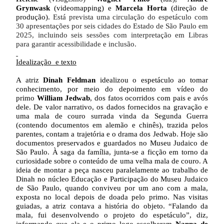
Grynwask
(videomapping) e
Marcela Horta
(direção de
produção).
Está prevista uma circulação do espetáculo com
30 apresentações por seis cidades do Estado de São Paulo em
2025, incluindo seis sessões com interpretação em Libras
para garantir acessibilidade e inclusão.
Idealização e texto
A atriz
Dinah Feldman
idealizou o espetáculo ao tomar
conhecimento, por meio do depoimento em vídeo do
primo
William Jedwab
, dos fatos ocorridos com pais e avós
dele. De valor narrativo, os dados fornecidos na gravação e
uma mala de couro surrada vinda da Segunda Guerra
(contendo documentos em alemão e chinês), trazida pelos
parentes, contam a trajetória e o drama dos Jedwab. Hoje
são
documentos preservados e guardados no Museu Judaico de
São Paulo. À saga da família, junta-se a ficção em torno da
curiosidade sobre o conteúdo de uma velha mala de couro. A
ideia de montar a peça nasceu paralelamente ao trabalho de
Dinah no núcleo Educação e Participação do Museu Judaico
de São Paulo, quando conviveu por um ano com a mala,
exposta no local depois de doada pelo primo. Nas visitas
guiadas, a atriz contava a história do objeto. “Falando da
mala, fui desenvolvendo o projeto do espetáculo”, diz,