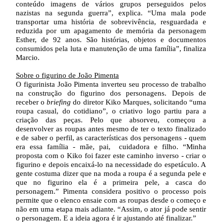
conteúdo imagens de vários grupos perseguidos pelos
nazistas na segunda guerra”, explica. “Uma mala pode
transportar uma história de sobrevivência, resguardada e
reduzida por um apagamento de memória da personagem
Esther, de 92 anos. São histórias, objetos e documentos
consumidos pela luta e manutenção de uma família”, finaliza
Marcio.
Sobre o figurino de João Pimenta
O figurinista João Pimenta inverteu seu processo de trabalho
na construção do figurino dos personagens. Depois de
receber o
briefing
do diretor Kiko Marques, solicitando “uma
roupa casual, do cotidiano”, o criativo logo partiu para a
criação das peças. Pelo que absorveu, começou a
desenvolver as roupas antes mesmo de ter o texto finalizado
e de saber o perfil, as características dos personagens - quem
era essa família - mãe, pai, cuidadora e filho. “Minha
proposta com o Kiko foi fazer este caminho inverso - criar o
figurino e depois encaixá-lo na necessidade do espetáculo. A
gente costuma dizer que na moda a roupa é a segunda pele e
que no figurino ela é a primeira pele, a casca do
personagem.” Pimenta considera positivo o processo pois
permite que o elenco ensaie com as roupas desde o começo e
não em uma etapa mais adiante. “Assim, o ator já pode sentir
o personagem. E a ideia agora é ir ajustando até finalizar.”