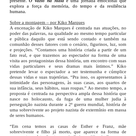
presente.
O Vazio na Mala
é uma jornada emocional que
explora a força da memória, do tempo e da resiliência
humana.
Sobre a montagem – por Kiko Marques
A encenação de Kiko Marques é centrada nas atuações, no
poder das palavras, na qualidade ao mesmo tempo particular
e pública daquilo que está sendo contado e também na
comunhão desses fatores com o cenário, figurinos, luz, som
e projeções. “Contamos uma história criada a partir de um
fato real, e que trazemos ao espectador na forma de uma
visita aos protagonistas dessa história, um encontro com suas
vidas particulares e seus dramas mais íntimos.” Kiko
pretende levar o espectador a ser testemunha e cúmplice
dessas vidas e suas trajetórias. “Pra isso, os apresentamos à
intimidade das personagens, às suas casas, aos quartos de
sua infância, seus hábitos, suas roupas.” Ao mesmo tempo, a
proposta é centrada na perspectiva ampla dessa história que
nasce no holocausto, da fuga de uma mulher judia à
perseguição nazista durante a 2ª guerra mundial, história de
uma sobrevivente ao projeto nazista de extermínio em massa
de seres humanos.
“Em cena temos as casas de Esther e Franz, mãe
sobrevivente e filho já morto, que aparece na forma de