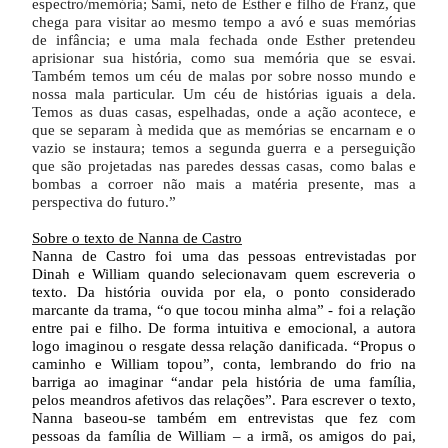
espectro/memória; Sami, neto de Esther e filho de Franz, que
chega para visitar ao mesmo tempo a avó e suas memórias
de infância; e uma mala fechada onde Esther pretendeu
aprisionar sua história, como sua memória que se esvai.
Também temos um céu de malas por sobre nosso mundo e
nossa mala particular. Um céu de histórias iguais a dela.
Temos as duas casas, espelhadas, onde a ação acontece, e
que se separam à medida que as memórias se encarnam e o
vazio se instaura; temos a segunda guerra e a perseguição
que são projetadas nas paredes dessas casas, como balas e
bombas a corroer não mais a matéria presente, mas a
perspectiva do futuro.”
Sobre o texto de Nanna de Castro
Nanna de Castro foi uma das pessoas entrevistadas por
Dinah e William quando selecionavam quem escreveria o
texto. Da história ouvida por ela, o ponto considerado
marcante da trama, “o que tocou minha alma” - foi a relação
entre pai e filho. De forma intuitiva e emocional, a autora
logo imaginou o resgate dessa relação danificada. “Propus o
caminho e William topou”, conta, lembrando do frio na
barriga ao imaginar “andar pela história de uma família,
pelos meandros afetivos das relações”. Para escrever o texto,
Nanna baseou-se também em entrevistas que fez com
pessoas da família de William – a irmã, os amigos do pai,